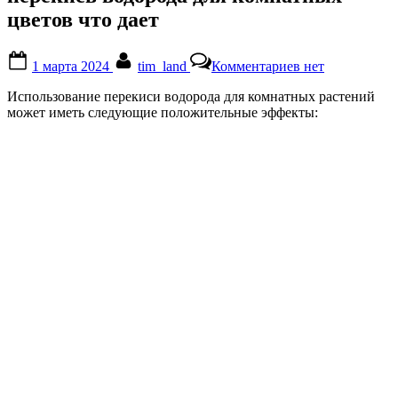
цветов что дает
Posted
By
к
1 марта 2024
tim_land
Комментариев
нет
on
записи
перекись
Использование перекиси водорода для комнатных растений
водорода
может иметь следующие положительные эффекты:
для
комнатных
цветов
что
дает