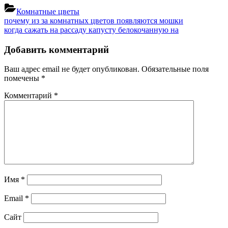
Комнатные цветы
Навигация
Previous
почему из за комнатных цветов появляются мошки
Post:
Next
когда сажать на рассаду капусту белокочанную на
по
Post:
записям
Добавить комментарий
Ваш адрес email не будет опубликован.
Обязательные поля
помечены
*
Комментарий
*
Имя
*
Email
*
Сайт