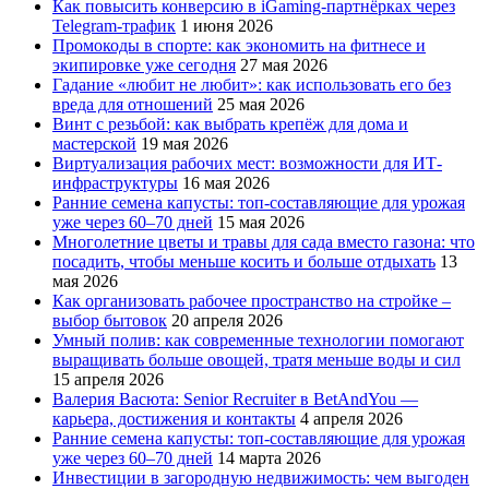
Как повысить конверсию в iGaming-партнёрках через
Telegram-трафик
1 июня 2026
Промокоды в спорте: как экономить на фитнесе и
экипировке уже сегодня
27 мая 2026
Гадание «любит не любит»: как использовать его без
вреда для отношений
25 мая 2026
Винт с резьбой: как выбрать крепёж для дома и
мастерской
19 мая 2026
Виртуализация рабочих мест: возможности для ИТ-
инфраструктуры
16 мая 2026
Ранние семена капусты: топ‑составляющие для урожая
уже через 60–70 дней
15 мая 2026
Многолетние цветы и травы для сада вместо газона: что
посадить, чтобы меньше косить и больше отдыхать
13
мая 2026
Как организовать рабочее пространство на стройке –
выбор бытовок
20 апреля 2026
Умный полив: как современные технологии помогают
выращивать больше овощей, тратя меньше воды и сил
15 апреля 2026
Валерия Васюта: Senior Recruiter в BetAndYou —
карьера, достижения и контакты
4 апреля 2026
Ранние семена капусты: топ‑составляющие для урожая
уже через 60–70 дней
14 марта 2026
Инвестиции в загородную недвижимость: чем выгоден