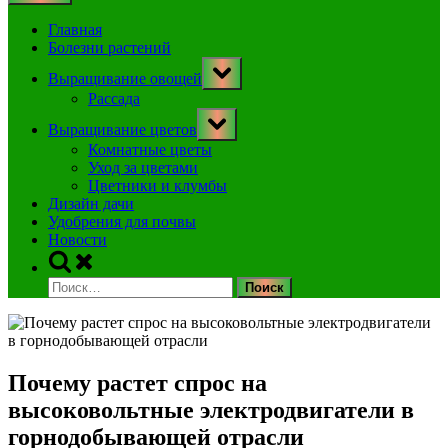
Главная
Болезни растений
Toggle
Выращивание овощей
sub-
menu
Рассада
Toggle
Выращивание цветов
sub-
menu
Комнатные цветы
Уход за цветами
Цветники и клумбы
Дизайн дачи
Удобрения для почвы
Новости
Toggle
search
Найти:
form
Почему растет спрос на
высоковольтные электродвигатели в
горнодобывающей отрасли