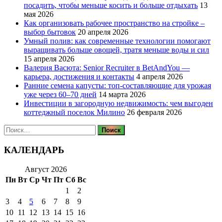
посадить, чтобы меньше косить и больше отдыхать
13
мая 2026
Как организовать рабочее пространство на стройке –
выбор бытовок
20 апреля 2026
Умный полив: как современные технологии помогают
выращивать больше овощей, тратя меньше воды и сил
15 апреля 2026
Валерия Васюта: Senior Recruiter в BetAndYou —
карьера, достижения и контакты
4 апреля 2026
Ранние семена капусты: топ‑составляющие для урожая
уже через 60–70 дней
14 марта 2026
Инвестиции в загородную недвижимость: чем выгоден
коттеджный поселок Милино
26 февраля 2026
Найти:
КАЛЕНДАРЬ
Август 2026
Пн
Вт
Ср
Чт
Пт
Сб
Вс
1
2
3
4
5
6
7
8
9
10
11
12
13
14
15
16