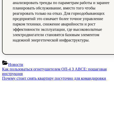
анализировать тренды по параметрам работы и заранее
планировать обслуживание, вместо того чтобы
реагировать только на отказ. Для горнодобывающих
предприятий это означает более точное управление
парком техники, снижение аварийности и рост
эффективности эксплуатации, где высоковольтные
электродвигатели становятся базовым элементом
надежной энергетической инфраструктуры.
Новости
Навигация
Previous
Как пользоваться огнетушителем ОП-4 З АВСЕ: пошаговая
Post:
инструкция
по
Next
Почему стоит снять квартиру посуточно для командировки
записям
Post: