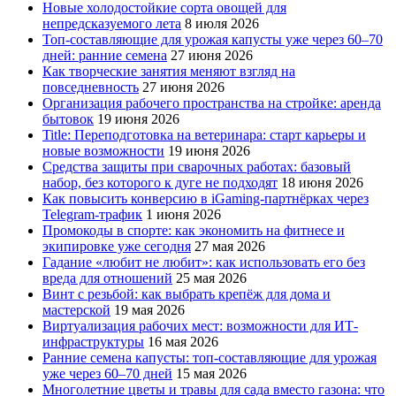
Новые холодостойкие сорта овощей для
непредсказуемого лета
8 июля 2026
Топ-составляющие для урожая капусты уже через 60–70
дней: ранние семена
27 июня 2026
Как творческие занятия меняют взгляд на
повседневность
27 июня 2026
Организация рабочего пространства на стройке: аренда
бытовок
19 июня 2026
Title: Переподготовка на ветеринара: старт карьеры и
новые возможности
19 июня 2026
Средства защиты при сварочных работах: базовый
набор, без которого к дуге не подходят
18 июня 2026
Как повысить конверсию в iGaming-партнёрках через
Telegram-трафик
1 июня 2026
Промокоды в спорте: как экономить на фитнесе и
экипировке уже сегодня
27 мая 2026
Гадание «любит не любит»: как использовать его без
вреда для отношений
25 мая 2026
Винт с резьбой: как выбрать крепёж для дома и
мастерской
19 мая 2026
Виртуализация рабочих мест: возможности для ИТ-
инфраструктуры
16 мая 2026
Ранние семена капусты: топ‑составляющие для урожая
уже через 60–70 дней
15 мая 2026
Многолетние цветы и травы для сада вместо газона: что