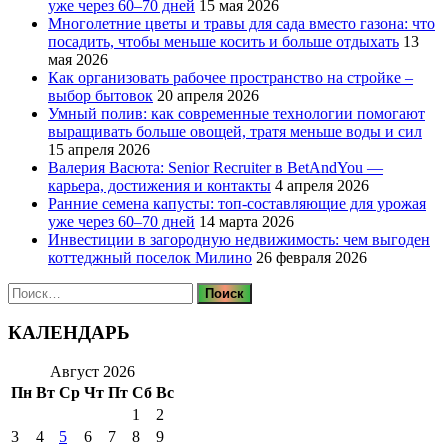
уже через 60–70 дней
15 мая 2026
Многолетние цветы и травы для сада вместо газона: что
посадить, чтобы меньше косить и больше отдыхать
13
мая 2026
Как организовать рабочее пространство на стройке –
выбор бытовок
20 апреля 2026
Умный полив: как современные технологии помогают
выращивать больше овощей, тратя меньше воды и сил
15 апреля 2026
Валерия Васюта: Senior Recruiter в BetAndYou —
карьера, достижения и контакты
4 апреля 2026
Ранние семена капусты: топ‑составляющие для урожая
уже через 60–70 дней
14 марта 2026
Инвестиции в загородную недвижимость: чем выгоден
коттеджный поселок Милино
26 февраля 2026
Найти:
КАЛЕНДАРЬ
Август 2026
Пн
Вт
Ср
Чт
Пт
Сб
Вс
1
2
3
4
5
6
7
8
9