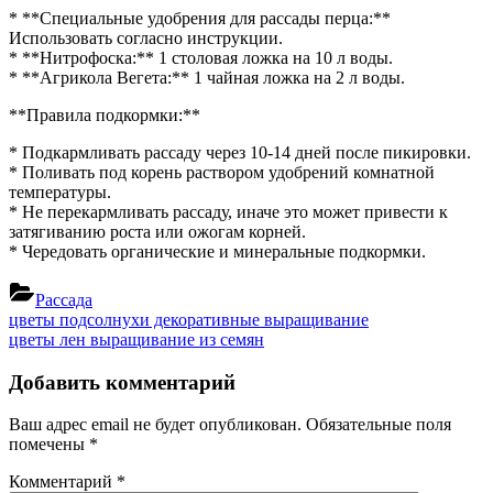
* **Специальные удобрения для рассады перца:**
Использовать согласно инструкции.
* **Нитрофоска:** 1 столовая ложка на 10 л воды.
* **Агрикола Вегета:** 1 чайная ложка на 2 л воды.
**Правила подкормки:**
* Подкармливать рассаду через 10-14 дней после пикировки.
* Поливать под корень раствором удобрений комнатной
температуры.
* Не перекармливать рассаду, иначе это может привести к
затягиванию роста или ожогам корней.
* Чередовать органические и минеральные подкормки.
Рассада
Навигация
Previous
цветы подсолнухи декоративные выращивание
Post:
Next
цветы лен выращивание из семян
по
Post:
записям
Добавить комментарий
Ваш адрес email не будет опубликован.
Обязательные поля
помечены
*
Комментарий
*