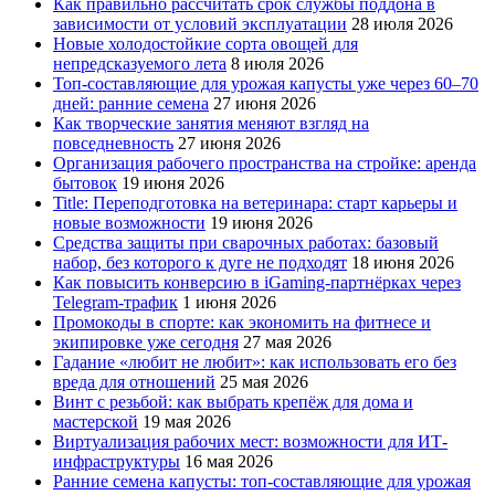
Как правильно рассчитать срок службы поддона в
зависимости от условий эксплуатации
28 июля 2026
Новые холодостойкие сорта овощей для
непредсказуемого лета
8 июля 2026
Топ-составляющие для урожая капусты уже через 60–70
дней: ранние семена
27 июня 2026
Как творческие занятия меняют взгляд на
повседневность
27 июня 2026
Организация рабочего пространства на стройке: аренда
бытовок
19 июня 2026
Title: Переподготовка на ветеринара: старт карьеры и
новые возможности
19 июня 2026
Средства защиты при сварочных работах: базовый
набор, без которого к дуге не подходят
18 июня 2026
Как повысить конверсию в iGaming-партнёрках через
Telegram-трафик
1 июня 2026
Промокоды в спорте: как экономить на фитнесе и
экипировке уже сегодня
27 мая 2026
Гадание «любит не любит»: как использовать его без
вреда для отношений
25 мая 2026
Винт с резьбой: как выбрать крепёж для дома и
мастерской
19 мая 2026
Виртуализация рабочих мест: возможности для ИТ-
инфраструктуры
16 мая 2026
Ранние семена капусты: топ‑составляющие для урожая