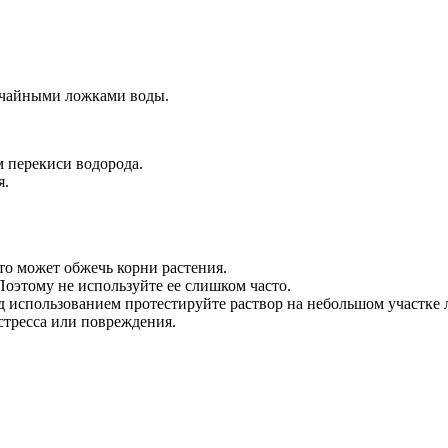
4 чайными ложками воды.
м перекиси водорода.
я.
то может обжечь корни растения.
Поэтому не используйте ее слишком часто.
д использованием протестируйте раствор на небольшом участке 
стресса или повреждения.