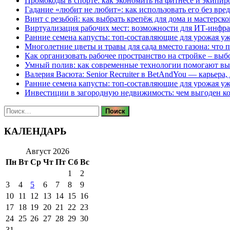
Промокоды в спорте: как экономить на фитнесе и экипир
Гадание «любит не любит»: как использовать его без вре
Винт с резьбой: как выбрать крепёж для дома и мастерско
Виртуализация рабочих мест: возможности для ИТ-инфр
Ранние семена капусты: топ‑составляющие для урожая уж
Многолетние цветы и травы для сада вместо газона: что 
Как организовать рабочее пространство на стройке – выб
Умный полив: как современные технологии помогают вы
Валерия Васюта: Senior Recruiter в BetAndYou — карьера
Ранние семена капусты: топ‑составляющие для урожая уж
Инвестиции в загородную недвижимость: чем выгоден 
Найти:
КАЛЕНДАРЬ
Август 2026
Пн
Вт
Ср
Чт
Пт
Сб
Вс
1
2
3
4
5
6
7
8
9
10
11
12
13
14
15
16
17
18
19
20
21
22
23
24
25
26
27
28
29
30
31