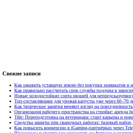
Свежие записи
Как оживить уставшую землю без покупки химикатов и н
Как правильно рассчитать срок службы поддона в зависи
Новые холодостойкие сорта овощей для непредсказуемого
Топ-составляющие для урожая капусты уже через 60–70 д
Как творческие занятия меняют взгляд на повседневность
Организация рабочего пространства на стройке: аренда 
Title: Переподготовка на ветеринара: старт карьеры и но
Средства защиты при сварочных работах: базовый набор, 
Как повысить конверсию в iGaming-партнёрках через Tel