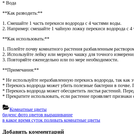
как
* Вода
разводить
**Как разводить:**
1. Смешайте 1 часть перекиси водорода с 4 частями воды.
2. Например: смешайте 1 чайную ложку перекиси водорода с 
**Как использовать:**
1. Полейте почву комнатного растения разбавленным растворо
2. Используйте лейку или мерную чашку для точного измерени
3. Повторяйте еженедельно или по мере необходимости.
**Примечания:**
* Не используйте неразбавленную перекись водорода, так как э
* Перекись водорода может убить полезные бактерии в почве. 
* Перекись водорода может обесцветить листья растений. Пере
* Прекратите использовать, если растение проявляет признаки 
Комнатные цветы
Навигация
Previous
биденс фото цветов выращивание
Post:
Next
в какое время суток поливать комнатные цветы
по
Post:
записям
Добавить комментарий