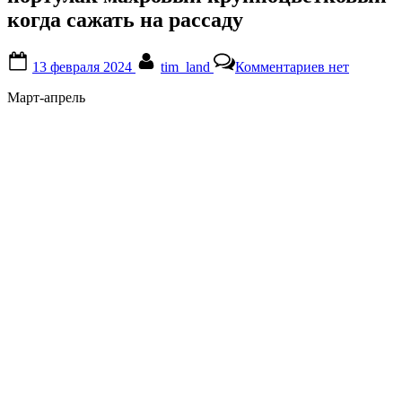
когда сажать на рассаду
Posted
By
к
13 февраля 2024
tim_land
Комментариев
нет
on
записи
портулак
Март-апрель
махровый
крупноцвет
когда
сажать
на
рассаду