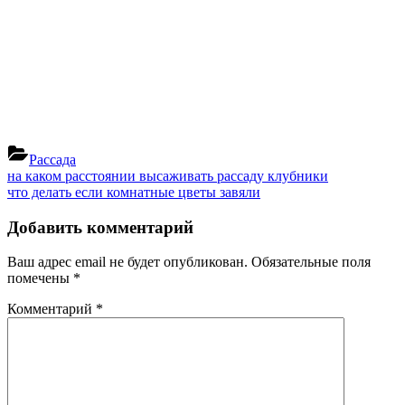
Рассада
Навигация
Previous
на каком расстоянии высаживать рассаду клубники
Post:
Next
что делать если комнатные цветы завяли
по
Post:
записям
Добавить комментарий
Ваш адрес email не будет опубликован.
Обязательные поля
помечены
*
Комментарий
*