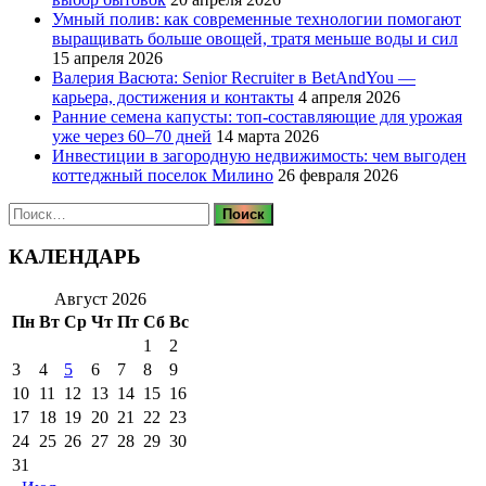
Умный полив: как современные технологии помогают
выращивать больше овощей, тратя меньше воды и сил
15 апреля 2026
Валерия Васюта: Senior Recruiter в BetAndYou —
карьера, достижения и контакты
4 апреля 2026
Ранние семена капусты: топ‑составляющие для урожая
уже через 60–70 дней
14 марта 2026
Инвестиции в загородную недвижимость: чем выгоден
коттеджный поселок Милино
26 февраля 2026
Найти:
КАЛЕНДАРЬ
Август 2026
Пн
Вт
Ср
Чт
Пт
Сб
Вс
1
2
3
4
5
6
7
8
9
10
11
12
13
14
15
16
17
18
19
20
21
22
23
24
25
26
27
28
29
30
31