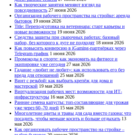
Как творческие занятия меняют взгляд на
повседневность
27 июня 2026
Организация рабочего пространства на стройке: аренда
бытовок
19 июня 2026
Title: Переподготовка на ветеринара: старт карьеры и
новые возможности
19 июня 2026
Средства защиты при сварочных работах: базовый
набор, без которого к дуге не подходят
18 июня 2026
Как повысить конверсию в iGaming-партнёрках через
Telegram-трафик
1 июня 2026
Промокоды в спорте: как экономить на фитнесе и
экипировке уже сегодня
27 мая 2026
Гадание «любит не любит»: как использовать его без
вреда для отношений
25 мая 2026
Винт с резьбой: как выбрать крепёж для дома и
мастерской
19 мая 2026
Виртуализация рабочих мест: возможности для ИТ-
инфраструктуры
16 мая 2026
Ранние семена капусты: топ‑составляющие для урожая
уже через 60–70 дней
15 мая 2026
Многолетние цветы и травы для сада вместо газона: что
посадить, чтобы меньше косить и больше отдыхать
13
мая 2026
Как организовать рабочее пространство на стройке –
выбор бытовок
20 апреля 2026