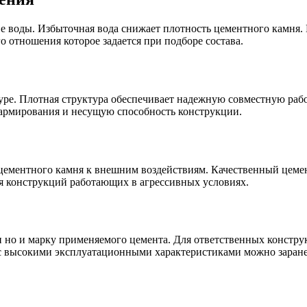
е воды. Избыточная вода снижает плотность цементного камня.
 отношения которое задается при подборе состава.
туре. Плотная структура обеспечивает надежную совместную ра
 армирования и несущую способность конструкции.
 цементного камня к внешним воздействиям. Качественный цеме
я конструкций работающих в агрессивных условиях.
и но и марку применяемого цемента. Для ответственных констр
 с высокими эксплуатационными характеристиками можно заран