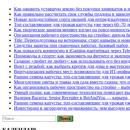
Как оживить уставшую землю без покупки химикатов и н
Как правильно рассчитать срок службы поддона в зависи
Новые холодостойкие сорта овощей для непредсказуемого
Топ-составляющие для урожая капусты уже через 60–70 д
Как творческие занятия меняют взгляд на повседневность
Организация рабочего пространства на стройке: аренда 
Title: Переподготовка на ветеринара: старт карьеры и но
Средства защиты при сварочных работах: базовый набор, 
Как повысить конверсию в iGaming-партнёрках через Tel
Промокоды в спорте: как экономить на фитнесе и экипир
Гадание «любит не любит»: как использовать его без вре
Винт с резьбой: как выбрать крепёж для дома и мастерско
Виртуализация рабочих мест: возможности для ИТ-инфр
Ранние семена капусты: топ‑составляющие для урожая уж
Многолетние цветы и травы для сада вместо газона: что 
Как организовать рабочее пространство на стройке – выб
Умный полив: как современные технологии помогают вы
Валерия Васюта: Senior Recruiter в BetAndYou — карьера
Ранние семена капусты: топ‑составляющие для урожая уж
Инвестиции в загородную недвижимость: чем выгоден 
Найти:
КАЛЕНДАРЬ