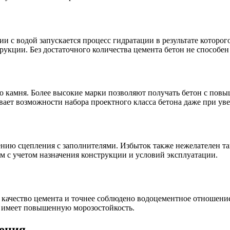
и с водой запускается процесс гидратации в результате которо
рукции. Без достаточного количества цемента бетон не способе
о камня. Более высокие марки позволяют получать бетон с пов
ает возможности набора проектного класса бетона даже при уве
ию сцепления с заполнителями. Избыток также нежелателен так
 с учетом назначения конструкции и условий эксплуатации.
качество цемента и точнее соблюдено водоцементное отношение
 имеет повышенную морозостойкость.
шения