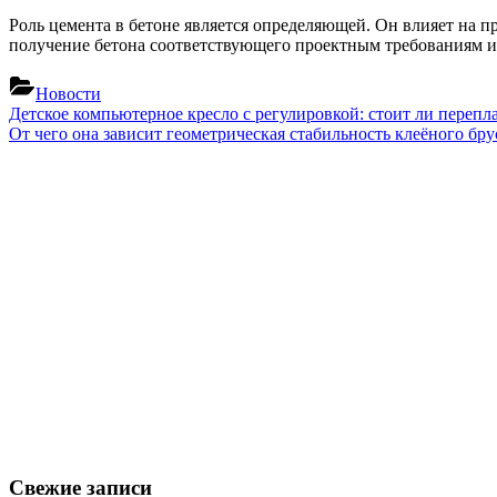
Роль цемента в бетоне является определяющей. Он влияет на п
получение бетона соответствующего проектным требованиям и
Новости
Навигация
Previous
Детское компьютерное кресло с регулировкой: стоит ли переп
Post:
Next
От чего она зависит геометрическая стабильность клеёного бру
по
Post:
записям
Свежие записи