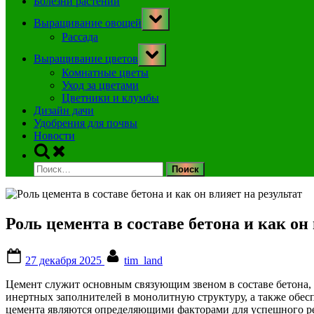
Болезни растений
Toggle
Выращивание овощей
sub-
menu
Рассада
Toggle
Выращивание цветов
sub-
menu
Комнатные цветы
Уход за цветами
Цветники и клумбы
Дизайн дачи
Удобрения для почвы
Новости
Toggle
search
Найти:
form
Роль цемента в составе бетона и как он
Posted
By
27 декабря 2025
tim_land
on
Цемент служит основным связующим звеном в составе бетона,
инертных заполнителей в монолитную структуру, а также обесп
цемента являются определяющими факторами для успешного ре