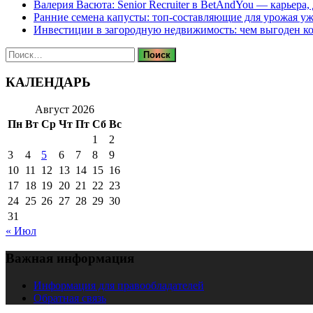
Валерия Васюта: Senior Recruiter в BetAndYou — карьера
Ранние семена капусты: топ‑составляющие для урожая уж
Инвестиции в загородную недвижимость: чем выгоден 
Найти:
КАЛЕНДАРЬ
Август 2026
Пн
Вт
Ср
Чт
Пт
Сб
Вс
1
2
3
4
5
6
7
8
9
10
11
12
13
14
15
16
17
18
19
20
21
22
23
24
25
26
27
28
29
30
31
« Июл
Важная информация
Информация для правообладателей
Обратная связь