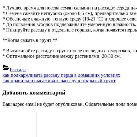
когда
сажать
* Лучшее время для посева семян сальвии на рассаду: середина
* Семена сажайте неглубоко (около 0,5 см), предварительно зам
* Обеспечьте влажную, теплую среду (18-21 °C) и хорошее осв
* До появления всходов поддерживайте умеренную влажность.
* Пикируйте рассаду в отдельные горшки, когда появятся перв
**Когда сажать в грунт:**
* Высаживайте рассаду в грунт после последних заморозков, ко
* Оптимальное расстояние между растениями: 20-30 см.
Рассада
Навигация
Previous
как подкармливать рассаду перца в домашних условиях
Post:
Next
как правильно высаживать рассаду в открытый грунт
по
Post:
записям
Добавить комментарий
Ваш адрес email не будет опубликован.
Обязательные поля пом