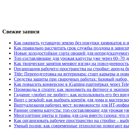
Свежие записи
Как оживить уставшую землю без покупки химикатов и н
Как правильно рассчитать срок службы поддона в зависи
Новые холодостойкие сорта овощей для непредсказуемого
Топ-составляющие для урожая капусты уже через 60–70 д
Как творческие занятия меняют взгляд на повседневность
Организация рабочего пространства на стройке: аренда 
Title: Переподготовка на ветеринара: старт карьеры и но
Средства защиты при сварочных работах: базовый набор, 
Как повысить конверсию в iGaming-партнёрках через Tel
Промокоды в спорте: как экономить на фитнесе и экипир
Гадание «любит не любит»: как использовать его без вре
Винт с резьбой: как выбрать крепёж для дома и мастерско
Виртуализация рабочих мест: возможности для ИТ-инфр
Ранние семена капусты: топ‑составляющие для урожая уж
Многолетние цветы и травы для сада вместо газона: что 
Как организовать рабочее пространство на стройке – выб
Умный полив: как современные технологии помогают вы