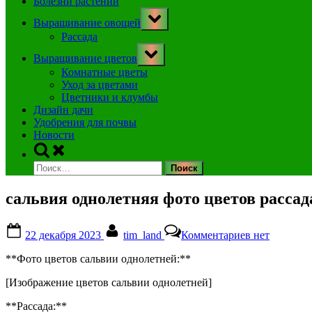
Болезни растений
Toggle
Выращивание овощей
sub-
menu
Рассада
Toggle
Выращивание цветов
sub-
menu
Комнатные цветы
Уход за цветами
Цветники и клумбы
Дизайн дачи
Удобрения для почвы
Новости
Toggle
search
Найти:
form
сальвия однолетняя фото цветов рассад
Posted
By
к
22 декабря 2023
tim_land
Комментариев
нет
on
записи
сальвия
**Фото цветов сальвии однолетней:**
однолетняя
фото
[Изображение цветов сальвии однолетней]
цветов
рассада
**Рассада:**