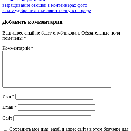
Навигация
Previous
выращивание овощей в контейнерах фото
Post:
Next
какие удобрения закисляют почву в огороде
по
Post:
записям
Добавить комментарий
Ваш адрес email не будет опубликован.
Обязательные поля
помечены
*
Комментарий
*
Имя
*
Email
*
Сайт
Сохранить моё имя, email и адрес сайта в этом браузере для