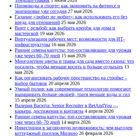
Telegram-трафик
1 июня 2026
Промокоды в спорте: как экономить на фитнесе и
экипировке уже сегодня
27 мая 2026
Гадание «любит не любит»: как использовать его без
вреда для отношений
25 мая 2026
Винт с резьбой: как выбрать крепёж для дома и
мастерской
19 мая 2026
Виртуализация рабочих мест: возможности для ИТ-
инфраструктуры
16 мая 2026
Ранние семена капусты: топ‑составляющие для урожая
уже через 60–70 дней
15 мая 2026
Многолетние цветы и травы для сада вместо газона: что
посадить, чтобы меньше косить и больше отдыхать
13
мая 2026
Как организовать рабочее пространство на стройке –
выбор бытовок
20 апреля 2026
Умный полив: как современные технологии помогают
выращивать больше овощей, тратя меньше воды и сил
15 апреля 2026
Валерия Васюта: Senior Recruiter в BetAndYou —
карьера, достижения и контакты
4 апреля 2026
Ранние семена капусты: топ‑составляющие для урожая
уже через 60–70 дней
14 марта 2026
Инвестиции в загородную недвижимость: чем выгоден
коттеджный поселок Милино
26 февраля 2026