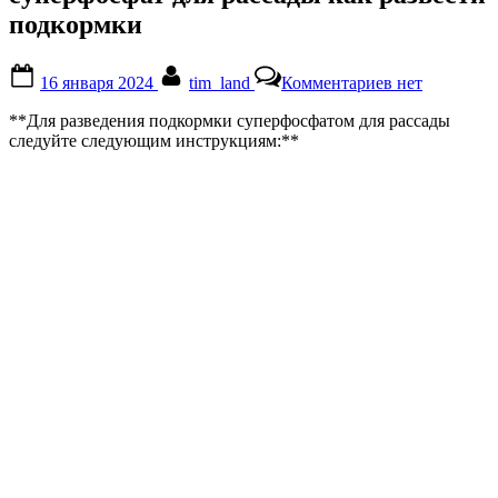
подкормки
Posted
By
к
16 января 2024
tim_land
Комментариев
нет
on
записи
суперфосфат
**Для разведения подкормки суперфосфатом для рассады
для
следуйте следующим инструкциям:**
рассады
как
развести
подкормки