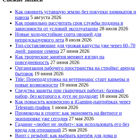
Как оживить уставшую землю без покупки химикатов и
навоза
5 августа 2026
Как правильно рассчитать срок службы поддона в
зависимости от условий эксплуатации
28 июля 2026
Новые холодостойкие сорта овощей для
непредсказуемого лета
8 июля 2026
Топ-составляющие для урожая капусты уже через 60–70
дней: ранние семена
27 июня 2026
Как творческие занятия меняют взгляд на
повседневность
27 июня 2026
Организация рабочего пространства на стройке: аренда
бытовок
19 июня 2026
Title: Переподготовка на ветеринара: старт карьеры и
новые возможности
19 июня 2026
Средства защиты при сварочных работах: базовый
набор, без которого к дуге не подходят
18 июня 2026
Как повысить конверсию в iGaming-партнёрках через
Telegram-трафик
1 июня 2026
Промокоды в спорте: как экономить на фитнесе и
экипировке уже сегодня
27 мая 2026
Гадание «любит не любит»: как использовать его без
вреда для отношений
25 мая 2026
Винт с резьбой: как выбрать крепёж для дома и