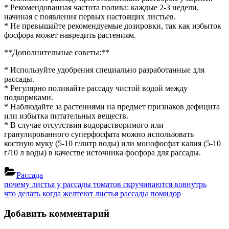
* Рекомендованная частота полива: каждые 2-3 недели,
начиная с появления первых настоящих листьев.
* Не превышайте рекомендуемые дозировки, так как избыток
фосфора может навредить растениям.
**Дополнительные советы:**
* Используйте удобрения специально разработанные для
рассады.
* Регулярно поливайте рассаду чистой водой между
подкормками.
* Наблюдайте за растениями на предмет признаков дефицита
или избытка питательных веществ.
* В случае отсутствия водорастворимого или
гранулированного суперфосфата можно использовать
костную муку (5-10 г/литр воды) или монофосфат калия (5-10
г/10 л воды) в качестве источника фосфора для рассады.
Рассада
Навигация
Previous
почему листья у рассады томатов скручиваются вовнутрь
Post:
Next
что делать когда желтеют листья рассады помидор
по
Post:
записям
Добавить комментарий