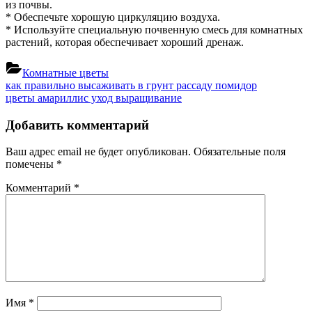
из почвы.
* Обеспечьте хорошую циркуляцию воздуха.
* Используйте специальную почвенную смесь для комнатных
растений, которая обеспечивает хороший дренаж.
Комнатные цветы
Навигация
Previous
как правильно высаживать в грунт рассаду помидор
Post:
Next
цветы амариллис уход выращивание
по
Post:
записям
Добавить комментарий
Ваш адрес email не будет опубликован.
Обязательные поля
помечены
*
Комментарий
*
Имя
*