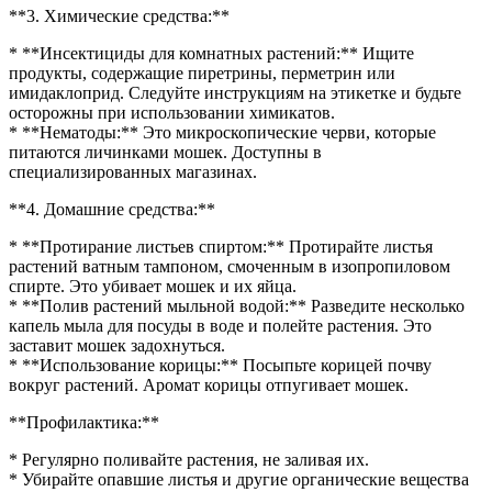
**3. Химические средства:**
* **Инсектициды для комнатных растений:** Ищите
продукты, содержащие пиретрины, перметрин или
имидаклоприд. Следуйте инструкциям на этикетке и будьте
осторожны при использовании химикатов.
* **Нематоды:** Это микроскопические черви, которые
питаются личинками мошек. Доступны в
специализированных магазинах.
**4. Домашние средства:**
* **Протирание листьев спиртом:** Протирайте листья
растений ватным тампоном, смоченным в изопропиловом
спирте. Это убивает мошек и их яйца.
* **Полив растений мыльной водой:** Разведите несколько
капель мыла для посуды в воде и полейте растения. Это
заставит мошек задохнуться.
* **Использование корицы:** Посыпьте корицей почву
вокруг растений. Аромат корицы отпугивает мошек.
**Профилактика:**
* Регулярно поливайте растения, не заливая их.
* Убирайте опавшие листья и другие органические вещества