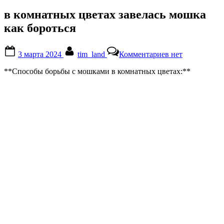
в комнатных цветах завелась мошка
как бороться
Posted
By
к
3 марта 2024
tim_land
Комментариев
нет
on
записи
в
**Способы борьбы с мошками в комнатных цветах:**
комнатных
цветах
завелась
мошка
как
бороться