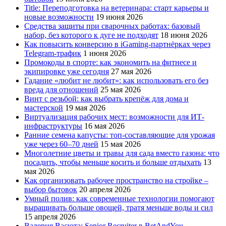
Title: Переподготовка на ветеринара: старт карьеры и
новые возможности
19 июня 2026
Средства защиты при сварочных работах: базовый
набор, без которого к дуге не подходят
18 июня 2026
Как повысить конверсию в iGaming-партнёрках через
Telegram-трафик
1 июня 2026
Промокоды в спорте: как экономить на фитнесе и
экипировке уже сегодня
27 мая 2026
Гадание «любит не любит»: как использовать его без
вреда для отношений
25 мая 2026
Винт с резьбой: как выбрать крепёж для дома и
мастерской
19 мая 2026
Виртуализация рабочих мест: возможности для ИТ-
инфраструктуры
16 мая 2026
Ранние семена капусты: топ‑составляющие для урожая
уже через 60–70 дней
15 мая 2026
Многолетние цветы и травы для сада вместо газона: что
посадить, чтобы меньше косить и больше отдыхать
13
мая 2026
Как организовать рабочее пространство на стройке –
выбор бытовок
20 апреля 2026
Умный полив: как современные технологии помогают
выращивать больше овощей, тратя меньше воды и сил
15 апреля 2026
Валерия Васюта: Senior Recruiter в BetAndYou —