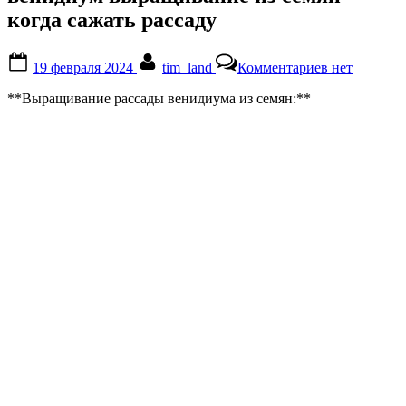
когда сажать рассаду
Posted
By
к
19 февраля 2024
tim_land
Комментариев
нет
on
записи
венидиум
**Выращивание рассады венидиума из семян:**
выращивани
из
семян
когда
сажать
рассаду