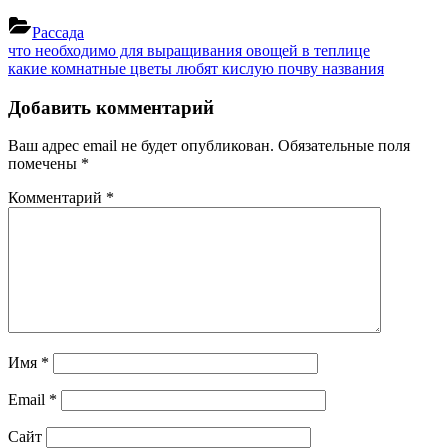
Рассада
Навигация
Previous
что необходимо для выращивания овощей в теплице
Post:
Next
какие комнатные цветы любят кислую почву названия
по
Post:
записям
Добавить комментарий
Ваш адрес email не будет опубликован.
Обязательные поля
помечены
*
Комментарий
*
Имя
*
Email
*
Сайт