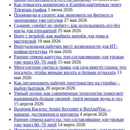
Как повысить конверсию в iGaming-партнёрках через
Telegram-трафик
1 июня 2026
Промокоды в спорте: как экономить на фитнесе и
экипировке уже сегодня
27 мая 2026
Гадание «любит не любит»: как использовать его без
вреда для отношений
25 мая 2026
Винт с резьбой: как выбрать крепёж для дома и
мастерской
19 мая 2026
Виртуализация рабочих мест: возможности для ИТ-
инфраструктуры
16 мая 2026
Ранние семена капусты: топ‑составляющие для урожая
уже через 60–70 дней
15 мая 2026
Многолетние цветы и травы для сада вместо газона: что
посадить, чтобы меньше косить и больше отдыхать
13
мая 2026
Как организовать рабочее пространство на стройке –
выбор бытовок
20 апреля 2026
Умный полив: как современные технологии помогают
выращивать больше овощей, тратя меньше воды и сил
15 апреля 2026
Валерия Васюта: Senior Recruiter в BetAndYou —
карьера, достижения и контакты
4 апреля 2026
Ранние семена капусты: топ‑составляющие для урожая
уже через 60–70 дней
14 марта 2026
Инвестиции в загородную недвижимость: чем выгоден