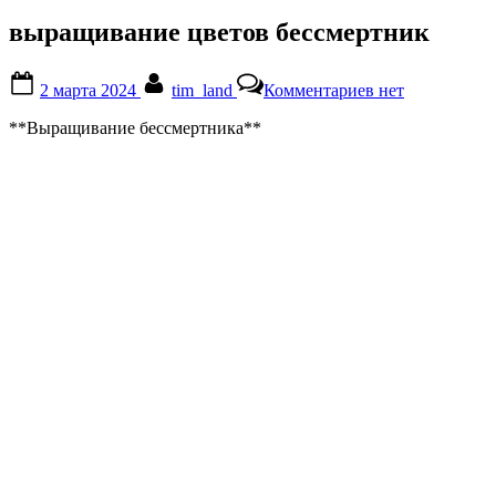
выращивание цветов бессмертник
Posted
By
к
2 марта 2024
tim_land
Комментариев
нет
on
записи
выращивание
**Выращивание бессмертника**
цветов
бессмертник