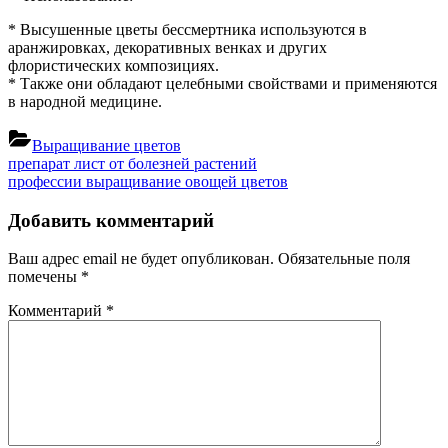
* Высушенные цветы бессмертника используются в
аранжировках, декоративных венках и других
флористических композициях.
* Также они обладают целебными свойствами и применяются
в народной медицине.
Выращивание цветов
Навигация
Previous
препарат лист от болезней растений
Post:
Next
профессии выращивание овощей цветов
по
Post:
записям
Добавить комментарий
Ваш адрес email не будет опубликован.
Обязательные поля
помечены
*
Комментарий
*