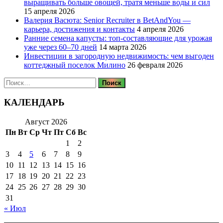
выращивать больше овощей, тратя меньше воды и сил
15 апреля 2026
Валерия Васюта: Senior Recruiter в BetAndYou —
карьера, достижения и контакты
4 апреля 2026
Ранние семена капусты: топ‑составляющие для урожая
уже через 60–70 дней
14 марта 2026
Инвестиции в загородную недвижимость: чем выгоден
коттеджный поселок Милино
26 февраля 2026
Найти:
КАЛЕНДАРЬ
Август 2026
Пн
Вт
Ср
Чт
Пт
Сб
Вс
1
2
3
4
5
6
7
8
9
10
11
12
13
14
15
16
17
18
19
20
21
22
23
24
25
26
27
28
29
30
31
« Июл