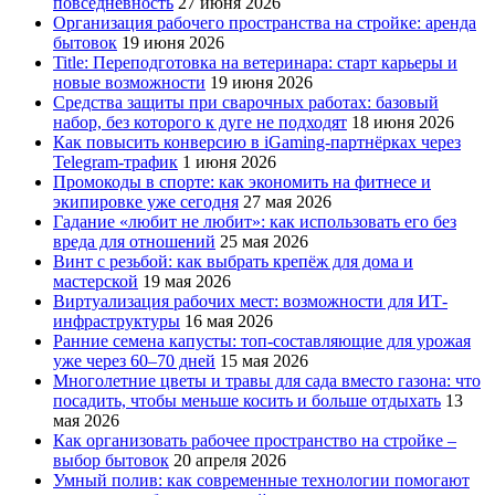
повседневность
27 июня 2026
Организация рабочего пространства на стройке: аренда
бытовок
19 июня 2026
Title: Переподготовка на ветеринара: старт карьеры и
новые возможности
19 июня 2026
Средства защиты при сварочных работах: базовый
набор, без которого к дуге не подходят
18 июня 2026
Как повысить конверсию в iGaming-партнёрках через
Telegram-трафик
1 июня 2026
Промокоды в спорте: как экономить на фитнесе и
экипировке уже сегодня
27 мая 2026
Гадание «любит не любит»: как использовать его без
вреда для отношений
25 мая 2026
Винт с резьбой: как выбрать крепёж для дома и
мастерской
19 мая 2026
Виртуализация рабочих мест: возможности для ИТ-
инфраструктуры
16 мая 2026
Ранние семена капусты: топ‑составляющие для урожая
уже через 60–70 дней
15 мая 2026
Многолетние цветы и травы для сада вместо газона: что
посадить, чтобы меньше косить и больше отдыхать
13
мая 2026
Как организовать рабочее пространство на стройке –
выбор бытовок
20 апреля 2026
Умный полив: как современные технологии помогают