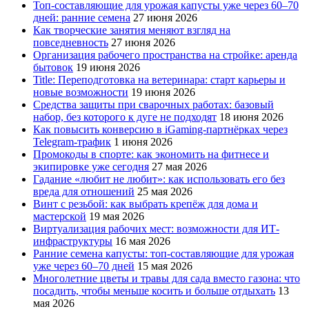
Топ-составляющие для урожая капусты уже через 60–70
дней: ранние семена
27 июня 2026
Как творческие занятия меняют взгляд на
повседневность
27 июня 2026
Организация рабочего пространства на стройке: аренда
бытовок
19 июня 2026
Title: Переподготовка на ветеринара: старт карьеры и
новые возможности
19 июня 2026
Средства защиты при сварочных работах: базовый
набор, без которого к дуге не подходят
18 июня 2026
Как повысить конверсию в iGaming-партнёрках через
Telegram-трафик
1 июня 2026
Промокоды в спорте: как экономить на фитнесе и
экипировке уже сегодня
27 мая 2026
Гадание «любит не любит»: как использовать его без
вреда для отношений
25 мая 2026
Винт с резьбой: как выбрать крепёж для дома и
мастерской
19 мая 2026
Виртуализация рабочих мест: возможности для ИТ-
инфраструктуры
16 мая 2026
Ранние семена капусты: топ‑составляющие для урожая
уже через 60–70 дней
15 мая 2026
Многолетние цветы и травы для сада вместо газона: что
посадить, чтобы меньше косить и больше отдыхать
13
мая 2026