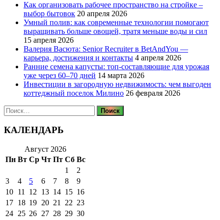
Как организовать рабочее пространство на стройке –
выбор бытовок
20 апреля 2026
Умный полив: как современные технологии помогают
выращивать больше овощей, тратя меньше воды и сил
15 апреля 2026
Валерия Васюта: Senior Recruiter в BetAndYou —
карьера, достижения и контакты
4 апреля 2026
Ранние семена капусты: топ‑составляющие для урожая
уже через 60–70 дней
14 марта 2026
Инвестиции в загородную недвижимость: чем выгоден
коттеджный поселок Милино
26 февраля 2026
Найти:
КАЛЕНДАРЬ
Август 2026
Пн
Вт
Ср
Чт
Пт
Сб
Вс
1
2
3
4
5
6
7
8
9
10
11
12
13
14
15
16
17
18
19
20
21
22
23
24
25
26
27
28
29
30