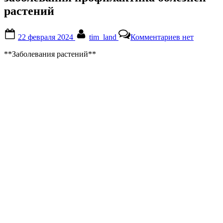
растений
Posted
By
к
22 февраля 2024
tim_land
Комментариев
нет
on
записи
заболевания
**Заболевания растений**
профилакти
болезней
растений