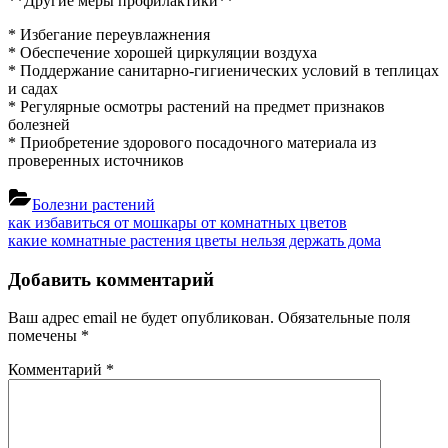
**Другие меры профилактики**
* Избегание переувлажнения
* Обеспечение хорошей циркуляции воздуха
* Поддержание санитарно-гигиенических условий в теплицах
и садах
* Регулярные осмотры растений на предмет признаков
болезней
* Приобретение здорового посадочного материала из
проверенных источников
Болезни растений
Навигация
Previous
как избавиться от мошкары от комнатных цветов
Post:
Next
какие комнатные растения цветы нельзя держать дома
по
Post:
записям
Добавить комментарий
Ваш адрес email не будет опубликован.
Обязательные поля
помечены
*
Комментарий
*