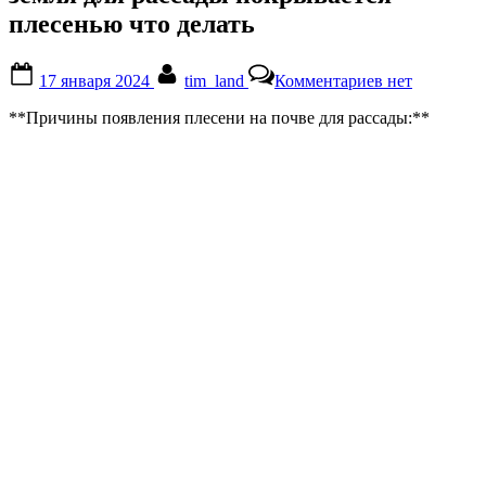
плесенью что делать
Posted
By
к
17 января 2024
tim_land
Комментариев
нет
on
записи
земля
**Причины появления плесени на почве для рассады:**
для
рассады
покрывается
плесенью
что
делать