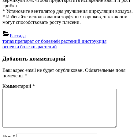
вермикулитом, чтобы предотвратить испарение влаги и рост
грибка.
* Установите вентилятор для улучшения циркуляции воздуха.
* Избегайте использования торфяных горшков, так как они
могут способствовать росту плесени.
Рассада
Навигация
Previous
топаз препарат от болезней растений инструкция
Post:
Next
огневка болезнь растений
по
Post:
записям
Добавить комментарий
Ваш адрес email не будет опубликован.
Обязательные поля
помечены
*
Комментарий
*
Имя
*