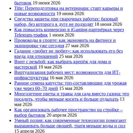
бытовок
19 июня 2026
Title: Переподготовка на ветеринара: старт карьеры и
новые возможности
19 июня 2026
Средства защиты при сварочных работах: базовый
набор, без которого к дуге не подходят
18 июня 2026
Как повысить конверсию в iGaming-партнёрках через
Telegram-трафик
1 июня 2026
Промокоды в спорте: как экономить на фитнесе и
экипировке уже сегодня
27 мая 2026
Гадание «любит не любит»: как использовать его без
вреда для отношений
25 мая 2026
Винт с резьбой: как выбрать крепёж для дома и
мастерской
19 мая 2026
Виртуализация рабочих мест: возможности для ИТ-
инфраструктуры
16 мая 2026
Ранние семена капусты: топ‑составляющие для урожая
уже через 60–70 дней
15 мая 2026
Многолетние цветы и травы для сада вместо газона: что
посадить, чтобы меньше косить и больше отдыхать
13
мая 2026
Как организовать рабочее пространство на стройке –
выбор бытовок
20 апреля 2026
Умный полив: как современные технологии помогают
выращивать больше овощей, тратя меньше воды и сил
15 апреля 2026