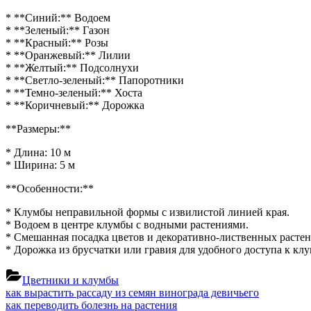
* **Синий:** Водоем
* **Зеленый:** Газон
* **Красный:** Розы
* **Оранжевый:** Лилии
* **Желтый:** Подсолнухи
* **Светло-зеленый:** Папоротники
* **Темно-зеленый:** Хоста
* **Коричневый:** Дорожка
**Размеры:**
* Длина: 10 м
* Ширина: 5 м
**Особенности:**
* Клумбы неправильной формы с извилистой линией края.
* Водоем в центре клумбы с водными растениями.
* Смешанная посадка цветов и декоративно-лиственных растен
* Дорожка из брусчатки или гравия для удобного доступа к клу
Цветники и клумбы
Навигация
Previous
как вырастить рассаду из семян винограда девичьего
Post:
Next
как переводить болезнь на растения