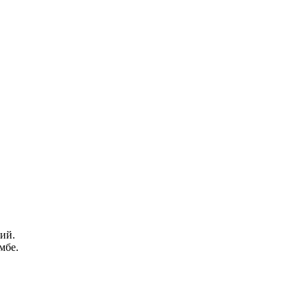
ий.
мбе.