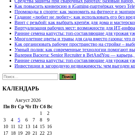
Средства защиты при сварочных работах: базовый набор, 
Как повысить конверсию в iGaming-партнёрках через Tel
Промокоды в спорте: как экономить на фитнесе и экипир
Гадание «любит не любит»: как использовать его без вре
Винт с резьбой: как выбрать крепёж для дома и мастерско
Виртуализация рабочих мест: возможности для ИТ-инфр
Ранние семена капусты: топ‑составляющие для урожая уж
Многолетние цветы и травы для сада вместо газона: что 
Как организовать рабочее пространство на стройке – выб
Умный полив: как современные технологии помогают вы
Валерия Васюта: Senior Recruiter в BetAndYou — карьера
Ранние семена капусты: топ‑составляющие для урожая уж
Инвестиции в загородную недвижимость: чем выгоден 
Найти:
КАЛЕНДАРЬ
Август 2026
Пн
Вт
Ср
Чт
Пт
Сб
Вс
1
2
3
4
5
6
7
8
9
10
11
12
13
14
15
16
17
18
19
20
21
22
23