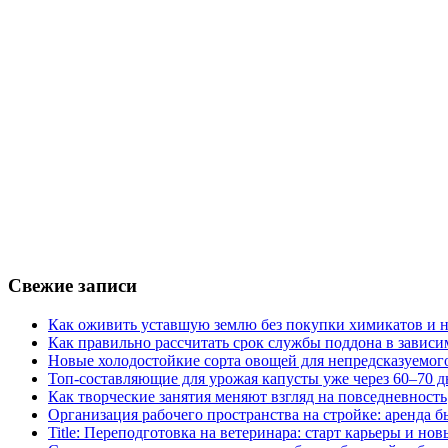
Свежие записи
Как оживить уставшую землю без покупки химикатов и н
Как правильно рассчитать срок службы поддона в зависи
Новые холодостойкие сорта овощей для непредсказуемого
Топ-составляющие для урожая капусты уже через 60–70 д
Как творческие занятия меняют взгляд на повседневность
Организация рабочего пространства на стройке: аренда 
Title: Переподготовка на ветеринара: старт карьеры и но