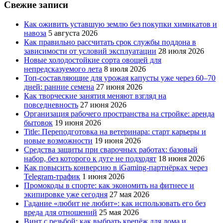
Свежие записи
Как оживить уставшую землю без покупки химикатов и
навоза
5 августа 2026
Как правильно рассчитать срок службы поддона в
зависимости от условий эксплуатации
28 июля 2026
Новые холодостойкие сорта овощей для
непредсказуемого лета
8 июля 2026
Топ-составляющие для урожая капусты уже через 60–70
дней: ранние семена
27 июня 2026
Как творческие занятия меняют взгляд на
повседневность
27 июня 2026
Организация рабочего пространства на стройке: аренда
бытовок
19 июня 2026
Title: Переподготовка на ветеринара: старт карьеры и
новые возможности
19 июня 2026
Средства защиты при сварочных работах: базовый
набор, без которого к дуге не подходят
18 июня 2026
Как повысить конверсию в iGaming-партнёрках через
Telegram-трафик
1 июня 2026
Промокоды в спорте: как экономить на фитнесе и
экипировке уже сегодня
27 мая 2026
Гадание «любит не любит»: как использовать его без
вреда для отношений
25 мая 2026
Винт с резьбой: как выбрать крепёж для дома и