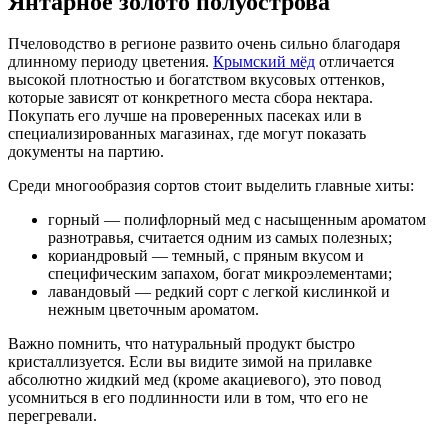
Янтарное золото полуострова
Пчеловодство в регионе развито очень сильно благодаря
длинному периоду цветения.
Крымский мёд
отличается
высокой плотностью и богатством вкусовых оттенков,
которые зависят от конкретного места сбора нектара.
Покупать его лучше на проверенных пасеках или в
специализированных магазинах, где могут показать
документы на партию.
Среди многообразия сортов стоит выделить главные хиты:
горный — полифлорный мед с насыщенным ароматом
разнотравья, считается одним из самых полезных;
кориандровый — темный, с пряным вкусом и
специфическим запахом, богат микроэлементами;
лавандовый — редкий сорт с легкой кислинкой и
нежным цветочным ароматом.
Важно помнить, что натуральный продукт быстро
кристаллизуется. Если вы видите зимой на прилавке
абсолютно жидкий мед (кроме акациевого), это повод
усомниться в его подлинности или в том, что его не
перегревали.