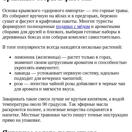
Основа крымского «здорового импорта» — это горные травы.
Их собирают вручную на яйлах и в предгорьях, бережно
сушат и фасуют в крафтовые пакеты. Многие туристы
формируют полноценные
подарки с мёдом
и ароматными
сборами для друзей и близких, выбирая готовые наборы в
деревянных боксах или собирая комплект самостоятельно.
В топе популярности всегда находятся несколько растений:
лимонник (железница) — растет только в горах,
знаменит своим цитрусовым ароматом и способностью
укреплять иммунитет;
лаванда — успокаивает нервную систему, идеально
подходит для вечерних чаепитий;
роза — лепестки чайной розы добавляют в черные чаи
для аромата и мягкости вкуса.
Заваривать такие смеси лучше не крутым кипятком, а водой
температуры около 90 градусов. Так эфирные масла
раскроются полнее, а полезные вещества сохранятся в
напитке. Местные травники часто пишут точные инструкции
прямо на упаковке.