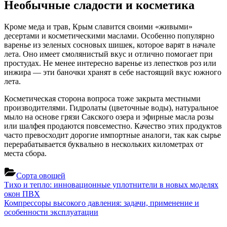
Необычные сладости и косметика
Кроме меда и трав, Крым славится своими «живыми»
десертами и косметическими маслами. Особенно популярно
варенье из зеленых сосновых шишек, которое варят в начале
лета. Оно имеет смолянистый вкус и отлично помогает при
простудах. Не менее интересно варенье из лепестков роз или
инжира — эти баночки хранят в себе настоящий вкус южного
лета.
Косметическая сторона вопроса тоже закрыта местными
производителями. Гидролаты (цветочные воды), натуральное
мыло на основе грязи Сакского озера и эфирные масла розы
или шалфея продаются повсеместно. Качество этих продуктов
часто превосходит дорогие импортные аналоги, так как сырье
перерабатывается буквально в нескольких километрах от
места сбора.
Сорта овощей
Навигация
Previous
Тихо и тепло: инновационные уплотнители в новых моделях
Post:
окон ПВХ
по
Next
Компрессоры высокого давления: задачи, применение и
записям
Post:
особенности эксплуатации