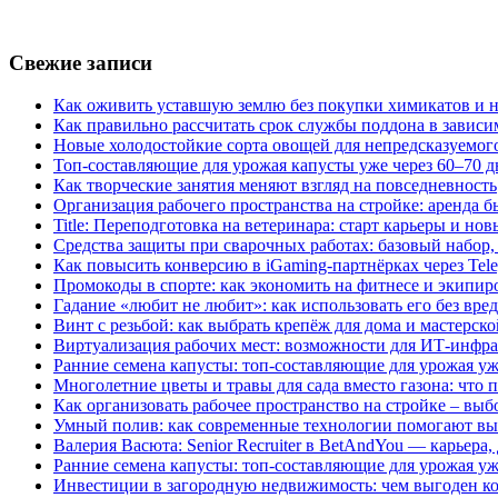
Свежие записи
Как оживить уставшую землю без покупки химикатов и н
Как правильно рассчитать срок службы поддона в зависи
Новые холодостойкие сорта овощей для непредсказуемого
Топ-составляющие для урожая капусты уже через 60–70 д
Как творческие занятия меняют взгляд на повседневность
Организация рабочего пространства на стройке: аренда 
Title: Переподготовка на ветеринара: старт карьеры и но
Средства защиты при сварочных работах: базовый набор, 
Как повысить конверсию в iGaming-партнёрках через Tel
Промокоды в спорте: как экономить на фитнесе и экипир
Гадание «любит не любит»: как использовать его без вре
Винт с резьбой: как выбрать крепёж для дома и мастерско
Виртуализация рабочих мест: возможности для ИТ-инфр
Ранние семена капусты: топ‑составляющие для урожая уж
Многолетние цветы и травы для сада вместо газона: что 
Как организовать рабочее пространство на стройке – выб
Умный полив: как современные технологии помогают вы
Валерия Васюта: Senior Recruiter в BetAndYou — карьера
Ранние семена капусты: топ‑составляющие для урожая уж
Инвестиции в загородную недвижимость: чем выгоден 