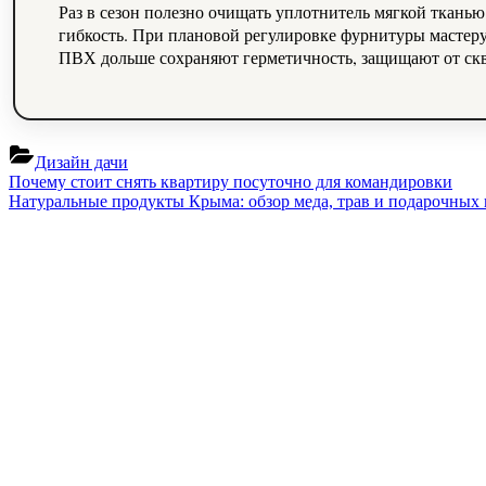
Раз в сезон полезно очищать уплотнитель мягкой ткань
гибкость. При плановой регулировке фурнитуры мастеру
ПВХ дольше сохраняют герметичность, защищают от скв
Дизайн дачи
Навигация
Previous
Почему стоит снять квартиру посуточно для командировки
Post:
Next
Натуральные продукты Крыма: обзор меда, трав и подарочных
по
Post:
записям