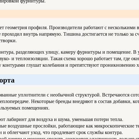
улировкой фурнитуры.
ет геометрия профиля. Производители работают с несколькими 
 проходил внутрь напрямую. Тишина достигается не только за сч
створки.
онтура, разделяющих улицу, камеру фурнитуры и помещение. В 
 звуко- и теплоизоляции. Такая схема хорошо работает там, где 
 контурами глушат колебания и препятствуют проникновению х
орта
ванные уплотнители с необычной структурой. Встречаются сото
плопередаче. Некоторые бренды внедряют в состав добавки, ко
пользуемых помещениях.
т лабиринт для воздуха и шума, уменьшая потери тепла.
ьные воздушные прослойки, работающие как микроскопические т
и облегчают уход, что продлевает срок службы контура.
вой химии и моющих средств, сохраняют эластичность дольше 