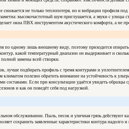
не снижается не только теплопотеря, но и вибрации профиля под
заметна: высокочастотный шум приглушается, а звуки с улицы 
елает окна ПВХ инструментом акустического комфорта, а не про
ля по одному лишь внешнему виду, поэтому приходится опирать
 контур, какой температурный диапазон он выдерживает и сколь
 полной замены всей створки.
сок, лучше подбирать профиль с тремя контурами и уплотнител
климатом полезно обратить внимание на устойчивость к ультр
и составами. Если при консультации удаётся увидеть образцы ср
сезонов и как он поведёт себя под нагрузкой.
ьном обслуживании. Пыль, песок и уличная грязь действуют как
оляет сохранить заявленные характеристики контура надолго и