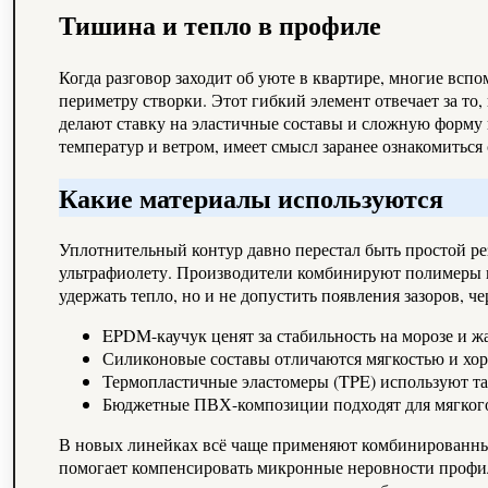
Тишина и тепло в профиле
Когда разговор заходит об уюте в квартире, многие всп
периметру створки. Этот гибкий элемент отвечает за то
делают ставку на эластичные составы и сложную форму 
температур и ветром, имеет смысл заранее ознакомитьс
Какие материалы используются
Уплотнительный контур давно перестал быть простой ре
ультрафиолету. Производители комбинируют полимеры и 
удержать тепло, но и не допустить появления зазоров, ч
EPDM-каучук ценят за стабильность на морозе и ж
Силиконовые составы отличаются мягкостью и хор
Термопластичные эластомеры (TPE) используют та
Бюджетные ПВХ-композиции подходят для мягкого 
В новых линейках всё чаще применяют комбинированные 
помогает компенсировать микронные неровности профиля