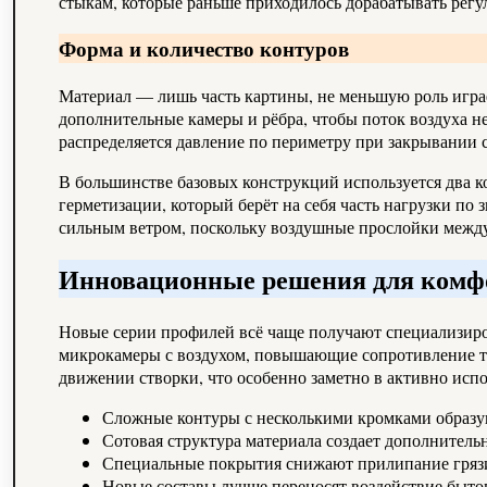
стыкам, которые раньше приходилось дорабатывать рег
Форма и количество контуров
Материал — лишь часть картины, не меньшую роль игра
дополнительные камеры и рёбра, чтобы поток воздуха не
распределяется давление по периметру при закрывании 
В большинстве базовых конструкций используется два к
герметизации, который берёт на себя часть нагрузки по
сильным ветром, поскольку воздушные прослойки между
Инновационные решения для комф
Новые серии профилей всё чаще получают специализиро
микрокамеры с воздухом, повышающие сопротивление те
движении створки, что особенно заметно в активно ис
Сложные контуры с несколькими кромками образую
Сотовая структура материала создает дополнител
Специальные покрытия снижают прилипание грязи 
Новые составы лучше переносят воздействие быто