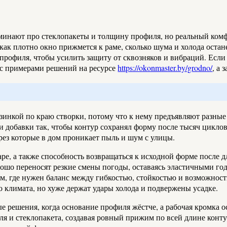
оминают про стеклопакеты и толщину профиля, но реальный комфо
, как плотно окно прижмется к раме, сколько шума и холода оста
профиля, чтобы усилить защиту от сквозняков и вибраций. Если 
я с примерами решений на ресурсе
https://okonmaster.by/grodno/
, а 
зинкой по краю створки, потому что к нему предъявляют разные 
добавки так, чтобы контур сохранял форму после тысяч циклов 
ерез которые в дом проникает пыль и шум с улицы.
аре, а также способность возвращаться к исходной форме после 
ошо переносят резкие смены погоды, оставаясь эластичными го
м, где нужен баланс между гибкостью, стойкостью и возможно
климата, но хуже держат удары холода и подвержены усадке.
решения, когда основание профиля жёстче, а рабочая кромка ос
 и стеклопакета, создавая ровный прижим по всей длине контура