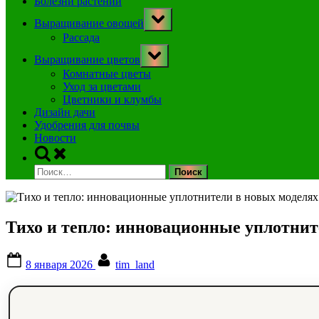
Болезни растений
Toggle
Выращивание овощей
sub-
menu
Рассада
Toggle
Выращивание цветов
sub-
menu
Комнатные цветы
Уход за цветами
Цветники и клумбы
Дизайн дачи
Удобрения для почвы
Новости
Toggle
search
Найти:
form
Тихо и тепло: инновационные уплотнит
Posted
By
8 января 2026
tim_land
on