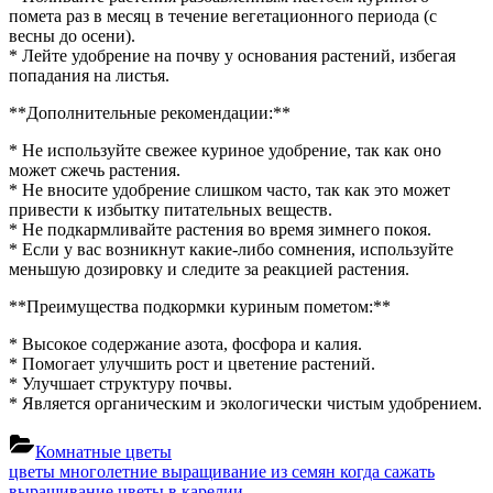
помета раз в месяц в течение вегетационного периода (с
весны до осени).
* Лейте удобрение на почву у основания растений, избегая
попадания на листья.
**Дополнительные рекомендации:**
* Не используйте свежее куриное удобрение, так как оно
может сжечь растения.
* Не вносите удобрение слишком часто, так как это может
привести к избытку питательных веществ.
* Не подкармливайте растения во время зимнего покоя.
* Если у вас возникнут какие-либо сомнения, используйте
меньшую дозировку и следите за реакцией растения.
**Преимущества подкормки куриным пометом:**
* Высокое содержание азота, фосфора и калия.
* Помогает улучшить рост и цветение растений.
* Улучшает структуру почвы.
* Является органическим и экологически чистым удобрением.
Комнатные цветы
Навигация
Previous
цветы многолетние выращивание из семян когда сажать
Post:
Next
выращивание цветы в карелии