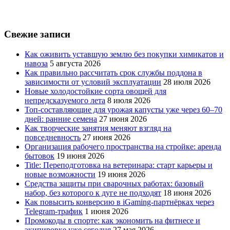
Свежие записи
Как оживить уставшую землю без покупки химикатов и
навоза
5 августа 2026
Как правильно рассчитать срок службы поддона в
зависимости от условий эксплуатации
28 июля 2026
Новые холодостойкие сорта овощей для
непредсказуемого лета
8 июля 2026
Топ-составляющие для урожая капусты уже через 60–70
дней: ранние семена
27 июня 2026
Как творческие занятия меняют взгляд на
повседневность
27 июня 2026
Организация рабочего пространства на стройке: аренда
бытовок
19 июня 2026
Title: Переподготовка на ветеринара: старт карьеры и
новые возможности
19 июня 2026
Средства защиты при сварочных работах: базовый
набор, без которого к дуге не подходят
18 июня 2026
Как повысить конверсию в iGaming-партнёрках через
Telegram-трафик
1 июня 2026
Промокоды в спорте: как экономить на фитнесе и
экипировке уже сегодня
27 мая 2026