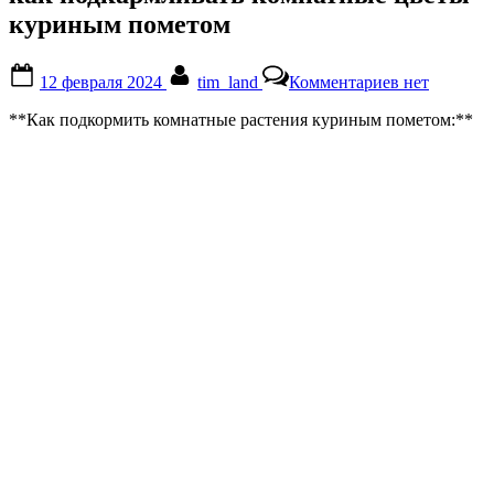
куриным пометом
Posted
By
к
12 февраля 2024
tim_land
Комментариев
нет
on
записи
как
**Как подкормить комнатные растения куриным пометом:**
подкармлив
комнатные
цветы
куриным
пометом