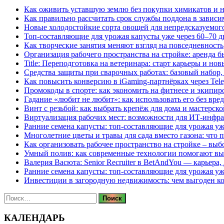
Как оживить уставшую землю без покупки химикатов и н
Как правильно рассчитать срок службы поддона в зависи
Новые холодостойкие сорта овощей для непредсказуемого
Топ-составляющие для урожая капусты уже через 60–70 д
Как творческие занятия меняют взгляд на повседневность
Организация рабочего пространства на стройке: аренда 
Title: Переподготовка на ветеринара: старт карьеры и но
Средства защиты при сварочных работах: базовый набор, 
Как повысить конверсию в iGaming-партнёрках через Tel
Промокоды в спорте: как экономить на фитнесе и экипир
Гадание «любит не любит»: как использовать его без вре
Винт с резьбой: как выбрать крепёж для дома и мастерско
Виртуализация рабочих мест: возможности для ИТ-инфр
Ранние семена капусты: топ‑составляющие для урожая уж
Многолетние цветы и травы для сада вместо газона: что 
Как организовать рабочее пространство на стройке – выб
Умный полив: как современные технологии помогают вы
Валерия Васюта: Senior Recruiter в BetAndYou — карьера
Ранние семена капусты: топ‑составляющие для урожая уж
Инвестиции в загородную недвижимость: чем выгоден 
Найти:
КАЛЕНДАРЬ