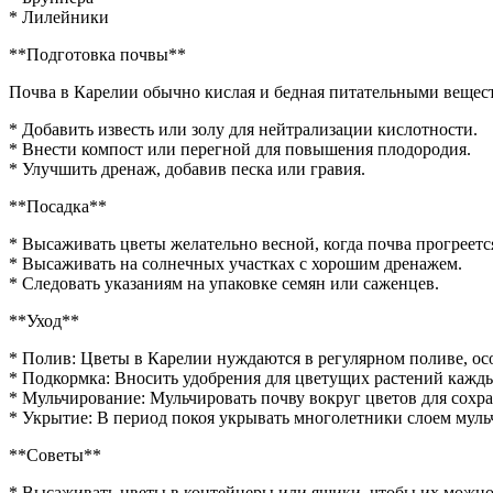
* Лилейники
**Подготовка почвы**
Почва в Карелии обычно кислая и бедная питательными вещест
* Добавить известь или золу для нейтрализации кислотности.
* Внести компост или перегной для повышения плодородия.
* Улучшить дренаж, добавив песка или гравия.
**Посадка**
* Высаживать цветы желательно весной, когда почва прогреетс
* Высаживать на солнечных участках с хорошим дренажем.
* Следовать указаниям на упаковке семян или саженцев.
**Уход**
* Полив: Цветы в Карелии нуждаются в регулярном поливе, ос
* Подкормка: Вносить удобрения для цветущих растений кажды
* Мульчирование: Мульчировать почву вокруг цветов для сохра
* Укрытие: В период покоя укрывать многолетники слоем муль
**Советы**
* Высаживать цветы в контейнеры или ящики, чтобы их можно