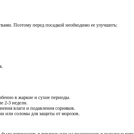
вами. Поэтому перед посадкой необходимо ее улучшить:
я.
обенно в жаркие и сухие периоды.
е 2-3 недели.
нения влаги и подавления сорняков.
чи или соломы для защиты от морозов.
 было переносить в теплицу или на подоконник в холодные пер