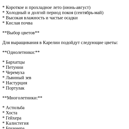
* Короткое и прохладное лето (июнь-август)
* Холодный и долгий период покоя (сентябрь-май)
* Высокая влажность и частые осадки
* Кислая почва
**Выбор цветов**
Для выращивания в Карелии подойдут следующие цветы:
**Однолетники:**
* Бархатцы
* Петунии
* Черемуха
* Львиный зев
* Настурция
* Портулак
**Многолетники:**
* Астильба
* Хоста
* Гейхера
* Калистегия
* Бруннера