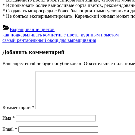
* Использовать более выносливые сорта цветов, рекомендован
* Создавать микросреды с более благоприятными условиями дл
* Не бояться экспериментировать, Карельский климат может 
Выращивание цветов
Навигация
Previous
как подкармливать комнатные цветы куриным пометом
Post:
Next
самый рентабельный овощ для выращивания
по
Post:
записям
Добавить комментарий
Ваш адрес email не будет опубликован.
Обязательные поля пом
Комментарий
*
Имя
*
Email
*