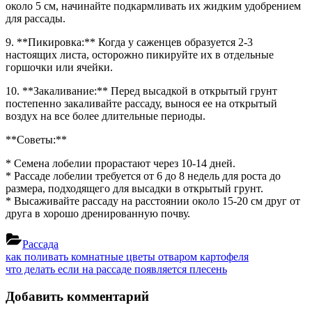
около 5 см, начинайте подкармливать их жидким удобрением
для рассады.
9. **Пикировка:** Когда у саженцев образуется 2-3
настоящих листа, осторожно пикируйте их в отдельные
горшочки или ячейки.
10. **Закаливание:** Перед высадкой в открытый грунт
постепенно закаливайте рассаду, вынося ее на открытый
воздух на все более длительные периоды.
**Советы:**
* Семена лобелии прорастают через 10-14 дней.
* Рассаде лобелии требуется от 6 до 8 недель для роста до
размера, подходящего для высадки в открытый грунт.
* Высаживайте рассаду на расстоянии около 15-20 см друг от
друга в хорошо дренированную почву.
Рассада
Навигация
Previous
как поливать комнатные цветы отваром картофеля
Post:
Next
что делать если на рассаде появляется плесень
по
Post:
записям
Добавить комментарий