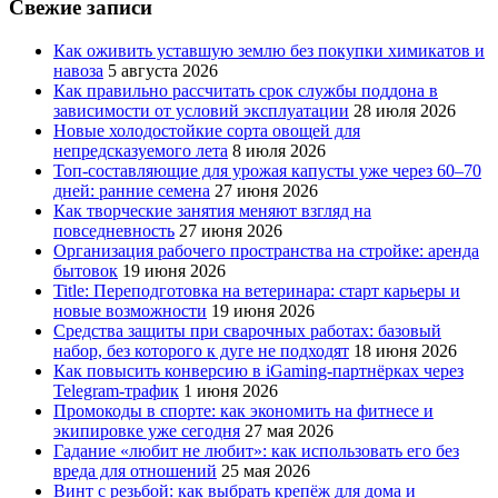
Свежие записи
Как оживить уставшую землю без покупки химикатов и
навоза
5 августа 2026
Как правильно рассчитать срок службы поддона в
зависимости от условий эксплуатации
28 июля 2026
Новые холодостойкие сорта овощей для
непредсказуемого лета
8 июля 2026
Топ-составляющие для урожая капусты уже через 60–70
дней: ранние семена
27 июня 2026
Как творческие занятия меняют взгляд на
повседневность
27 июня 2026
Организация рабочего пространства на стройке: аренда
бытовок
19 июня 2026
Title: Переподготовка на ветеринара: старт карьеры и
новые возможности
19 июня 2026
Средства защиты при сварочных работах: базовый
набор, без которого к дуге не подходят
18 июня 2026
Как повысить конверсию в iGaming-партнёрках через
Telegram-трафик
1 июня 2026
Промокоды в спорте: как экономить на фитнесе и
экипировке уже сегодня
27 мая 2026
Гадание «любит не любит»: как использовать его без
вреда для отношений
25 мая 2026
Винт с резьбой: как выбрать крепёж для дома и