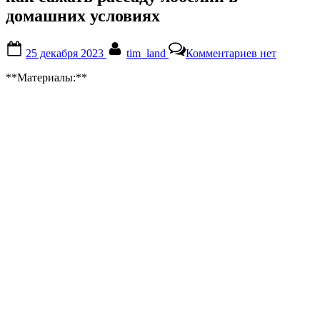
домашних условиях
Posted
By
к
25 декабря 2023
tim_land
Комментариев
нет
on
записи
как
**Материалы:**
сажать
рассаду
лобелии
в
домашних
условиях