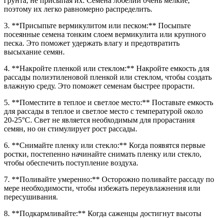
грунта, не присыпая их. Семена лобелии очень мелкие,
поэтому их легко равномерно распределить.
3. **Присыпьте вермикулитом или песком:** Посыпьте
посеянные семена тонким слоем вермикулита или крупного
песка. Это поможет удержать влагу и предотвратить
высыхание семян.
4. **Накройте пленкой или стеклом:** Накройте емкость для
рассады полиэтиленовой пленкой или стеклом, чтобы создать
влажную среду. Это поможет семенам быстрее прорасти.
5. **Поместите в теплое и светлое место:** Поставьте емкость
для рассады в теплое и светлое место с температурой около
20-25°C. Свет не является необходимым для прорастания
семян, но он стимулирует рост рассады.
6. **Снимайте пленку или стекло:** Когда появятся первые
ростки, постепенно начинайте снимать пленку или стекло,
чтобы обеспечить поступление воздуха.
7. **Поливайте умеренно:** Осторожно поливайте рассаду по
мере необходимости, чтобы избежать переувлажнения или
пересушивания.
8. **Подкармливайте:** Когда саженцы достигнут высоты