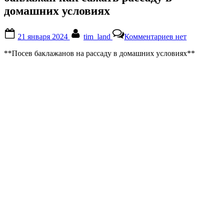
домашних условиях
Posted
By
к
21 января 2024
tim_land
Комментариев
нет
on
записи
баклажан
**Посев баклажанов на рассаду в домашних условиях**
как
сажать
рассаду
в
домашних
условиях