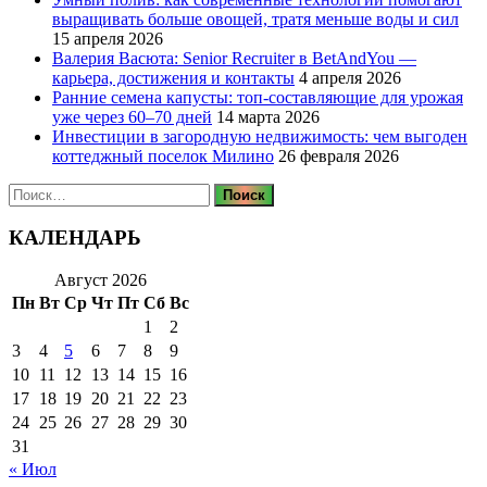
выращивать больше овощей, тратя меньше воды и сил
15 апреля 2026
Валерия Васюта: Senior Recruiter в BetAndYou —
карьера, достижения и контакты
4 апреля 2026
Ранние семена капусты: топ‑составляющие для урожая
уже через 60–70 дней
14 марта 2026
Инвестиции в загородную недвижимость: чем выгоден
коттеджный поселок Милино
26 февраля 2026
Найти:
КАЛЕНДАРЬ
Август 2026
Пн
Вт
Ср
Чт
Пт
Сб
Вс
1
2
3
4
5
6
7
8
9
10
11
12
13
14
15
16
17
18
19
20
21
22
23
24
25
26
27
28
29
30
31
« Июл