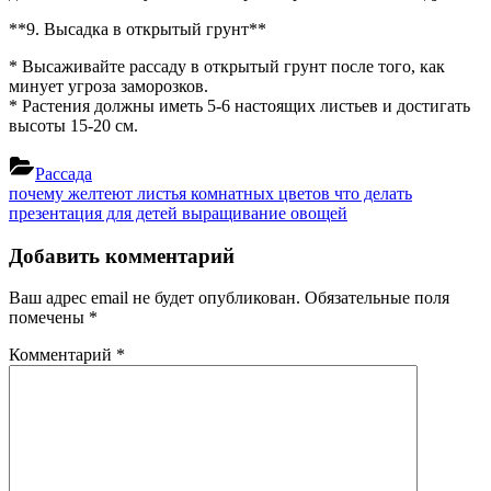
**9. Высадка в открытый грунт**
* Высаживайте рассаду в открытый грунт после того, как
минует угроза заморозков.
* Растения должны иметь 5-6 настоящих листьев и достигать
высоты 15-20 см.
Рассада
Навигация
Previous
почему желтеют листья комнатных цветов что делать
Post:
Next
презентация для детей выращивание овощей
по
Post:
записям
Добавить комментарий
Ваш адрес email не будет опубликован.
Обязательные поля
помечены
*
Комментарий
*