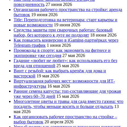
повседневность
27 июня 2026
Организация рабочего пространства на стройке: аренда
бытовок
19 июня 2026
Title: Переподготовка на ветеринара: старт карьеры и
новые возможности
19 июня 2026
Средства защиты при сварочных работах: базовый
набор, без которого к дуге не подходят
18 июня 2026
Как повысить конверсию в iGaming-партнёрках через
Telegram-трафик
1 июня 2026
Промокоды в спорте: как экономить на фитнесе и
экипировке уже сегодня
27 мая 2026
Гадание «любит не любит»: как использовать его без
вреда для отношений
25 мая 2026
Винт с резьбой: как выбрать крепёж для дома и
мастерской
19 мая 2026
Виртуализация рабочих мест: возможности для ИТ-
инфраструктуры
16 мая 2026
Ранние семена капусты: топ‑составляющие для урожая
уже через 60–70 дней
15 мая 2026
Многолетние цветы и травы для сада вместо газона: что
посадить, чтобы меньше косить и больше отдыхать
13
мая 2026
Как организовать рабочее пространство на стройке –
выбор бытовок
20 апреля 2026
Умный полив: как современные технологии помогают