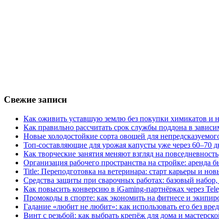
Свежие записи
Как оживить уставшую землю без покупки химикатов и н
Как правильно рассчитать срок службы поддона в зависи
Новые холодостойкие сорта овощей для непредсказуемого
Топ-составляющие для урожая капусты уже через 60–70 д
Как творческие занятия меняют взгляд на повседневность
Организация рабочего пространства на стройке: аренда 
Title: Переподготовка на ветеринара: старт карьеры и но
Средства защиты при сварочных работах: базовый набор, 
Как повысить конверсию в iGaming-партнёрках через Tel
Промокоды в спорте: как экономить на фитнесе и экипир
Гадание «любит не любит»: как использовать его без вре
Винт с резьбой: как выбрать крепёж для дома и мастерско