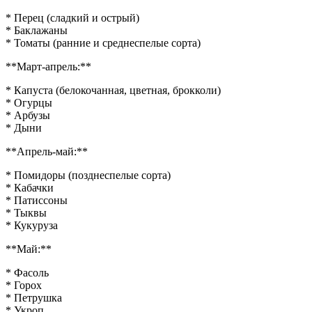
открытого
грунта
* Перец (сладкий и острый)
* Баклажаны
* Томаты (ранние и среднеспелые сорта)
**Март-апрель:**
* Капуста (белокочанная, цветная, брокколи)
* Огурцы
* Арбузы
* Дыни
**Апрель-май:**
* Помидоры (позднеспелые сорта)
* Кабачки
* Патиссоны
* Тыквы
* Кукуруза
**Май:**
* Фасоль
* Горох
* Петрушка
* Укроп