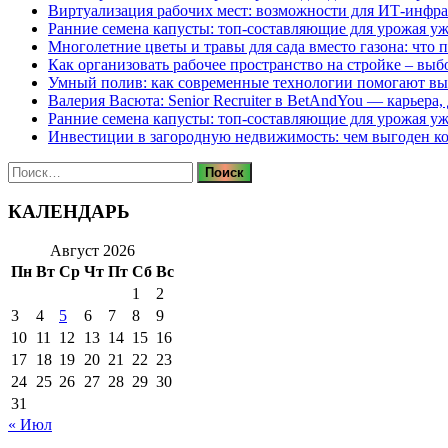
Виртуализация рабочих мест: возможности для ИТ-инфр
Ранние семена капусты: топ‑составляющие для урожая уж
Многолетние цветы и травы для сада вместо газона: что 
Как организовать рабочее пространство на стройке – выб
Умный полив: как современные технологии помогают вы
Валерия Васюта: Senior Recruiter в BetAndYou — карьера
Ранние семена капусты: топ‑составляющие для урожая уж
Инвестиции в загородную недвижимость: чем выгоден 
Найти:
КАЛЕНДАРЬ
Август 2026
Пн
Вт
Ср
Чт
Пт
Сб
Вс
1
2
3
4
5
6
7
8
9
10
11
12
13
14
15
16
17
18
19
20
21
22
23
24
25
26
27
28
29
30
31
« Июл