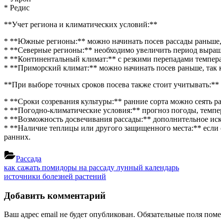
* Редис
**Учет региона и климатических условий:**
* **Южные регионы:** можно начинать посев рассады раньше, 
* **Северные регионы:** необходимо увеличить период выращи
* **Континентальный климат:** с резкими перепадами температ
* **Приморский климат:** можно начинать посев раньше, так 
**При выборе точных сроков посева также стоит учитывать:**
* **Сроки созревания культуры:** ранние сорта можно сеять р
* **Погодно-климатические условия:** прогноз погоды, темпе
* **Возможность досвечивания рассады:** дополнительное иск
* **Наличие теплицы или другого защищенного места:** если 
ранних.
Рассада
Навигация
Previous
как сажать помидоры на рассаду лунный календарь
Post:
Next
источники болезней растений
по
Post:
записям
Добавить комментарий
Ваш адрес email не будет опубликован.
Обязательные поля пом