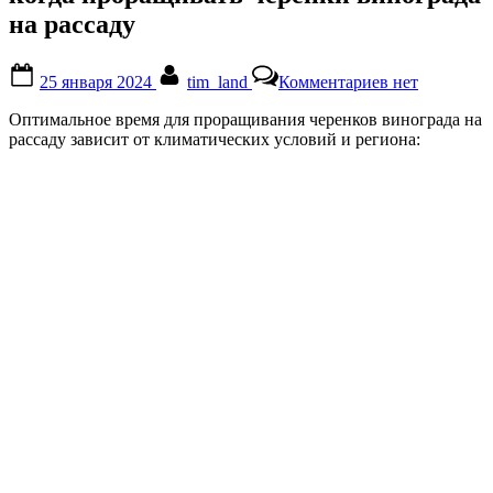
на рассаду
Posted
By
к
25 января 2024
tim_land
Комментариев
нет
on
записи
когда
Оптимальное время для проращивания черенков винограда на
проращивать
рассаду зависит от климатических условий и региона:
черенки
винограда
на
рассаду