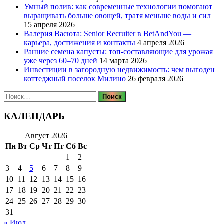
Умный полив: как современные технологии помогают
выращивать больше овощей, тратя меньше воды и сил
15 апреля 2026
Валерия Васюта: Senior Recruiter в BetAndYou —
карьера, достижения и контакты
4 апреля 2026
Ранние семена капусты: топ‑составляющие для урожая
уже через 60–70 дней
14 марта 2026
Инвестиции в загородную недвижимость: чем выгоден
коттеджный поселок Милино
26 февраля 2026
Найти:
КАЛЕНДАРЬ
Август 2026
Пн
Вт
Ср
Чт
Пт
Сб
Вс
1
2
3
4
5
6
7
8
9
10
11
12
13
14
15
16
17
18
19
20
21
22
23
24
25
26
27
28
29
30
31
« Июл