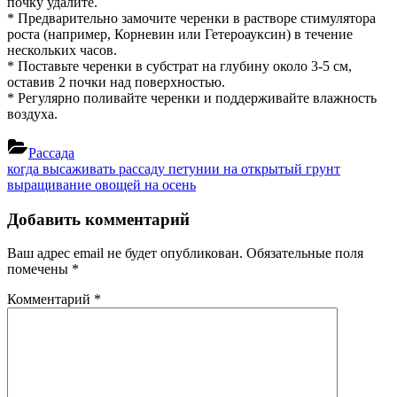
почку удалите.
* Предварительно замочите черенки в растворе стимулятора
роста (например, Корневин или Гетероауксин) в течение
нескольких часов.
* Поставьте черенки в субстрат на глубину около 3-5 см,
оставив 2 почки над поверхностью.
* Регулярно поливайте черенки и поддерживайте влажность
воздуха.
Рассада
Навигация
Previous
когда высаживать рассаду петунии на открытый грунт
Post:
Next
выращивание овощей на осень
по
Post:
записям
Добавить комментарий
Ваш адрес email не будет опубликован.
Обязательные поля
помечены
*
Комментарий
*