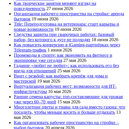
Как творческие занятия меняют взгляд на
повседневность
27 июня 2026
Организация рабочего пространства на стройке: аренда
бытовок
19 июня 2026
Title: Переподготовка на ветеринара: старт карьеры и
новые возможности
19 июня 2026
Средства защиты при сварочных работах: базовый
набор, без которого к дуге не подходят
18 июня 2026
Как повысить конверсию в iGaming-партнёрках через
Telegram-трафик
1 июня 2026
Промокоды в спорте: как экономить на фитнесе и
экипировке уже сегодня
27 мая 2026
Гадание «любит не любит»: как использовать его без
вреда для отношений
25 мая 2026
Винт с резьбой: как выбрать крепёж для дома и
мастерской
19 мая 2026
Виртуализация рабочих мест: возможности для ИТ-
инфраструктуры
16 мая 2026
Ранние семена капусты: топ‑составляющие для урожая
уже через 60–70 дней
15 мая 2026
Многолетние цветы и травы для сада вместо газона: что
посадить, чтобы меньше косить и больше отдыхать
13
мая 2026
Как организовать рабочее пространство на стройке –
выбор бытовок
20 апреля 2026