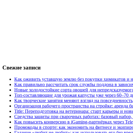
Свежие записи
Как оживить уставшую землю без покупки химикатов и н
Как правильно рассчитать срок службы поддона в зависи
Новые холодостойкие сорта овощей для непредсказуемого
Топ-составляющие для урожая капусты уже через 60–70 д
Как творческие занятия меняют взгляд на повседневность
Организация рабочего пространства на стройке: аренда 
Title: Переподготовка на ветеринара: старт карьеры и но
Средства защиты при сварочных работах: базовый набор, 
Как повысить конверсию в iGaming-партнёрках через Tel
Промокоды в спорте: как экономить на фитнесе и экипир
Гадание «любит не любит»: как использовать его без вре