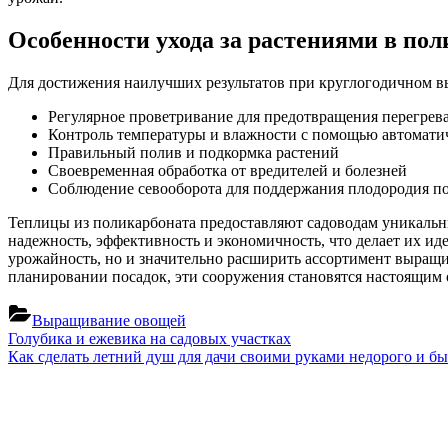
Особенности ухода за растениями в по
Для достижения наилучших результатов при круглогодичном в
Регулярное проветривание для предотвращения перегрев
Контроль температуры и влажности с помощью автомати
Правильный полив и подкормка растений
Своевременная обработка от вредителей и болезней
Соблюдение севооборота для поддержания плодородия п
Теплицы из поликарбоната предоставляют садоводам уникальн
надежность, эффективность и экономичность, что делает их и
урожайность, но и значительно расширить ассортимент выращи
планировании посадок, эти сооружения становятся настоящим 
Выращивание овощей
Навигация
Previous
Голубика и ежевика на садовых участках
Post:
Next
Как сделать летний душ для дачи своими руками недорого и бы
по
Post:
записям