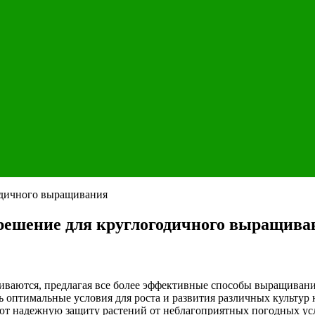
 решение для круглогодичного выращива
виваются, предлагая все более эффективные способы выращиван
ь оптимальные условия для роста и развития различных культур
ают надежную защиту растений от неблагоприятных погодных ус