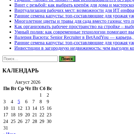
Винт с резьбой: как выбрать крепёж для дома и мастерско
Виртуализация рабочих мест: возможности для ИТ-инфр
Ранние семена капусты: топ‑составляющие для урожая уж
Многолетние цветы и травы для сада вместо газона: что 
Как организовать рабочее пространство на стройке – выб
Умный полив: как современные технологии помогают вы
Валерия Васюта: Senior Recruiter в BetAndYou — карьера
Ранние семена капусты: топ‑составляющие для урожая уж
Инвестиции в загородную недвижимость: чем выгоден 
Найти:
КАЛЕНДАРЬ
Август 2026
Пн
Вт
Ср
Чт
Пт
Сб
Вс
1
2
3
4
5
6
7
8
9
10
11
12
13
14
15
16
17
18
19
20
21
22
23
24
25
26
27
28
29
30
31