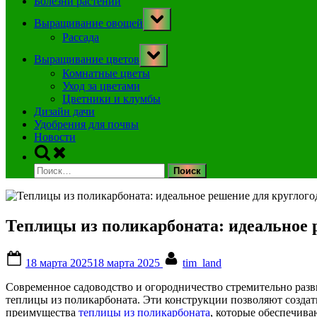
Болезни растений
Toggle
Выращивание овощей
sub-
menu
Рассада
Toggle
Выращивание цветов
sub-
menu
Комнатные цветы
Уход за цветами
Цветники и клумбы
Дизайн дачи
Удобрения для почвы
Новости
Toggle
search
Найти:
form
Теплицы из поликарбоната: идеальное
Posted
By
18 марта 2025
18 марта 2025
tim_land
on
Современное садоводство и огородничество стремительно раз
теплицы из поликарбоната. Эти конструкции позволяют создат
преимущества
теплицы из поликарбоната
, которые обеспечив