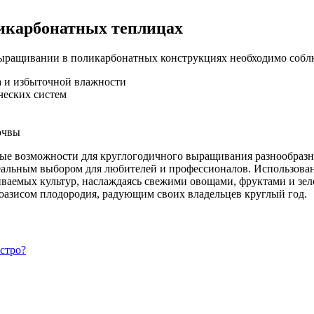
ликарбонатных теплицах
ыращивании в поликарбонатных конструкциях необходимо соблю
а и избыточной влажности
ческих систем
очвы
ые возможности для круглогодичного выращивания разнообразны
деальным выбором для любителей и профессионалов. Использова
ваемых культур, наслаждаясь свежими овощами, фруктами и зел
оазисом плодородия, радующим своих владельцев круглый год.
стро?