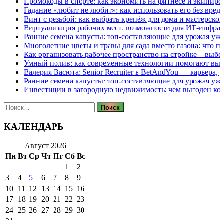
Промокоды в спорте: как экономить на фитнесе и экипир
Гадание «любит не любит»: как использовать его без вре
Винт с резьбой: как выбрать крепёж для дома и мастерско
Виртуализация рабочих мест: возможности для ИТ-инфр
Ранние семена капусты: топ‑составляющие для урожая уж
Многолетние цветы и травы для сада вместо газона: что 
Как организовать рабочее пространство на стройке – выб
Умный полив: как современные технологии помогают вы
Валерия Васюта: Senior Recruiter в BetAndYou — карьера
Ранние семена капусты: топ‑составляющие для урожая уж
Инвестиции в загородную недвижимость: чем выгоден 
Найти:
КАЛЕНДАРЬ
Август 2026
Пн
Вт
Ср
Чт
Пт
Сб
Вс
1
2
3
4
5
6
7
8
9
10
11
12
13
14
15
16
17
18
19
20
21
22
23
24
25
26
27
28
29
30