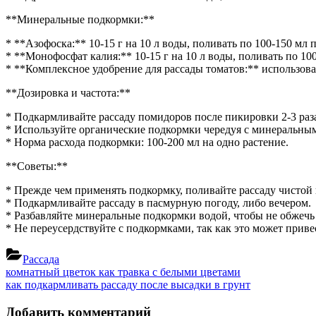
после
пикировки
**Минеральные подкормки:**
* **Азофоска:** 10-15 г на 10 л воды, поливать по 100-150 мл 
* **Монофосфат калия:** 10-15 г на 10 л воды, поливать по 10
* **Комплексное удобрение для рассады томатов:** использова
**Дозировка и частота:**
* Подкармливайте рассаду помидоров после пикировки 2-3 раза
* Используйте органические подкормки чередуя с минеральны
* Норма расхода подкормки: 100-200 мл на одно растение.
**Советы:**
* Прежде чем применять подкормку, поливайте рассаду чистой 
* Подкармливайте рассаду в пасмурную погоду, либо вечером.
* Разбавляйте минеральные подкормки водой, чтобы не обжечь
* Не переусердствуйте с подкормками, так как это может прив
Рассада
Навигация
Previous
комнатный цветок как травка с белыми цветами
Post:
Next
как подкармливать рассаду после высадки в грунт
по
Post:
записям
Добавить комментарий