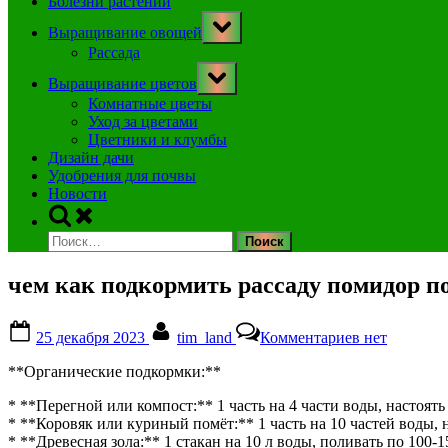
Болезни растений
Toggle
Выращивание овощей
sub-
menu
Рассада
Toggle
Выращивание цветов
sub-
menu
Комнатные цветы
Уход за цветами
Цветники и клумбы
Дизайн дачи
Удобрения для почвы
Новости
Toggle
search
Найти:
form
чем как подкормить рассаду помидор п
Posted
By
к
25 декабря 2023
tim_land
Комментариев
нет
on
записи
чем
**Органические подкормки:**
как
подкормить
* **Перегной или компост:** 1 часть на 4 части воды, настоять
рассаду
* **Коровяк или куриный помёт:** 1 часть на 10 частей воды, н
помидор
* **Древесная зола:** 1 стакан на 10 л воды, поливать по 100-