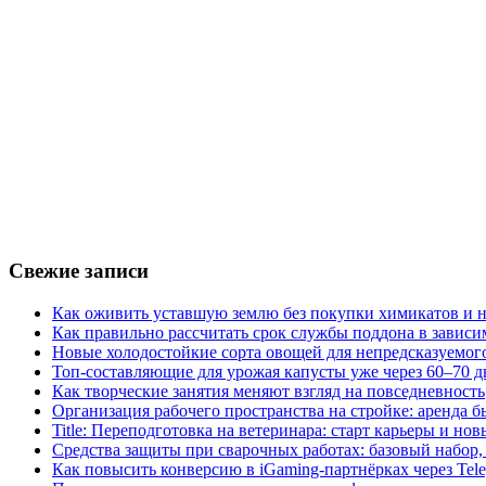
Свежие записи
Как оживить уставшую землю без покупки химикатов и н
Как правильно рассчитать срок службы поддона в зависи
Новые холодостойкие сорта овощей для непредсказуемого
Топ-составляющие для урожая капусты уже через 60–70 д
Как творческие занятия меняют взгляд на повседневность
Организация рабочего пространства на стройке: аренда 
Title: Переподготовка на ветеринара: старт карьеры и но
Средства защиты при сварочных работах: базовый набор, 
Как повысить конверсию в iGaming-партнёрках через Tel