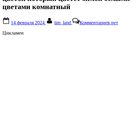
цветами комнатный
Posted
By
к
14 февраля 2024
tim_land
Комментариев
нет
on
записи
цветок
Цикламен
который
цветет
зимой
белыми
цветами
комнатный