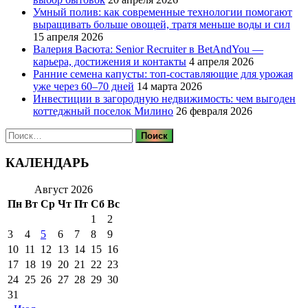
Умный полив: как современные технологии помогают
выращивать больше овощей, тратя меньше воды и сил
15 апреля 2026
Валерия Васюта: Senior Recruiter в BetAndYou —
карьера, достижения и контакты
4 апреля 2026
Ранние семена капусты: топ‑составляющие для урожая
уже через 60–70 дней
14 марта 2026
Инвестиции в загородную недвижимость: чем выгоден
коттеджный поселок Милино
26 февраля 2026
Найти:
КАЛЕНДАРЬ
Август 2026
Пн
Вт
Ср
Чт
Пт
Сб
Вс
1
2
3
4
5
6
7
8
9
10
11
12
13
14
15
16
17
18
19
20
21
22
23
24
25
26
27
28
29
30
31