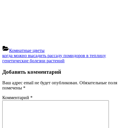
Комнатные цветы
Навигация
Previous
когда можно высадить рассаду помидоров в теплицу
Post:
Next
генетические болезни растений
по
Post:
записям
Добавить комментарий
Ваш адрес email не будет опубликован.
Обязательные поля
помечены
*
Комментарий
*