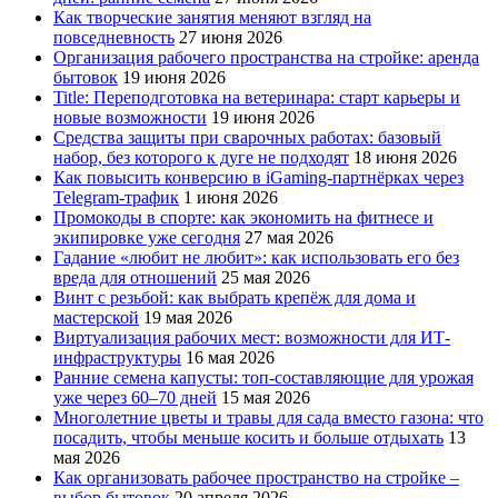
Как творческие занятия меняют взгляд на
повседневность
27 июня 2026
Организация рабочего пространства на стройке: аренда
бытовок
19 июня 2026
Title: Переподготовка на ветеринара: старт карьеры и
новые возможности
19 июня 2026
Средства защиты при сварочных работах: базовый
набор, без которого к дуге не подходят
18 июня 2026
Как повысить конверсию в iGaming-партнёрках через
Telegram-трафик
1 июня 2026
Промокоды в спорте: как экономить на фитнесе и
экипировке уже сегодня
27 мая 2026
Гадание «любит не любит»: как использовать его без
вреда для отношений
25 мая 2026
Винт с резьбой: как выбрать крепёж для дома и
мастерской
19 мая 2026
Виртуализация рабочих мест: возможности для ИТ-
инфраструктуры
16 мая 2026
Ранние семена капусты: топ‑составляющие для урожая
уже через 60–70 дней
15 мая 2026
Многолетние цветы и травы для сада вместо газона: что
посадить, чтобы меньше косить и больше отдыхать
13
мая 2026
Как организовать рабочее пространство на стройке –
выбор бытовок
20 апреля 2026