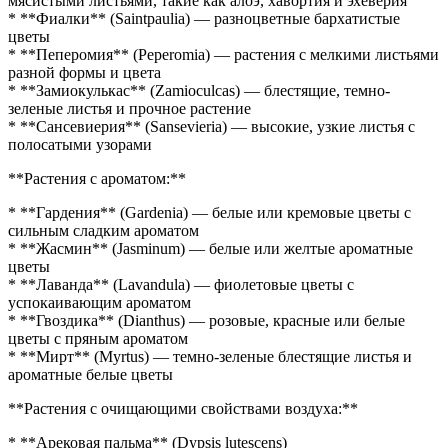
мясистыми листьями, такие как алоэ, хавортия и эхеверия
* **Фиалки** (Saintpaulia) — разноцветные бархатистые
цветы
* **Пеперомия** (Peperomia) — растения с мелкими листьями
разной формы и цвета
* **Замиокулькас** (Zamioculcas) — блестящие, темно-
зеленые листья и прочное растение
* **Сансевиерия** (Sansevieria) — высокие, узкие листья с
полосатыми узорами
**Растения с ароматом:**
* **Гардения** (Gardenia) — белые или кремовые цветы с
сильным сладким ароматом
* **Жаcмин** (Jasminum) — белые или желтые ароматные
цветы
* **Лаванда** (Lavandula) — фиолетовые цветы с
успокаивающим ароматом
* **Гвоздика** (Dianthus) — розовые, красные или белые
цветы с пряным ароматом
* **Мирт** (Myrtus) — темно-зеленые блестящие листья и
ароматные белые цветы
**Растения с очищающими свойствами воздуха:**
* **Арековая пальма** (Dypsis lutescens)