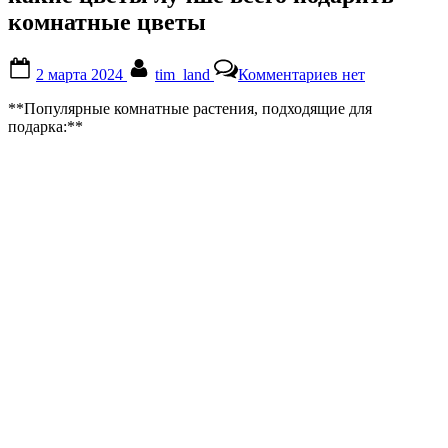
комнатные цветы
Posted
By
к
2 марта 2024
tim_land
Комментариев
нет
on
записи
какие
**Популярные комнатные растения, подходящие для
цветы
подарка:**
лучше
всего
подарить
комнатные
цветы