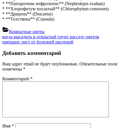
* **Папоротник нефролепис** (Nephrolepis exaltata)
* **Хлорофитум хохлатый** (Chlorophytum comosum)
* **Драцена** (Dracaena)
* **Толстянка** (Crassula)
Комнатные цветы
Навигация
Previous
когда высадить в открытый грунт рассаду цветов
Post:
Next
препарат лист от болезней растений
по
Post:
записям
Добавить комментарий
Ваш адрес email не будет опубликован.
Обязательные поля
помечены
*
Комментарий
*
Имя
*