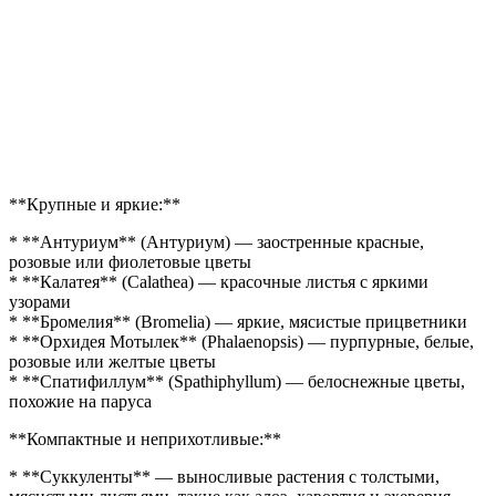
**Крупные и яркие:**
* **Антуриум** (Антуриум) — заостренные красные,
розовые или фиолетовые цветы
* **Калатея** (Calathea) — красочные листья с яркими
узорами
* **Бромелия** (Bromelia) — яркие, мясистые прицветники
* **Орхидея Мотылек** (Phalaenopsis) — пурпурные, белые,
розовые или желтые цветы
* **Спатифиллум** (Spathiphyllum) — белоснежные цветы,
похожие на паруса
**Компактные и неприхотливые:**
* **Суккуленты** — выносливые растения с толстыми,