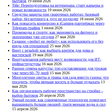
бытовок
19 июня 2026
Title: Переподготовка на ветеринара: старт карьеры и
новые возможности
19 июня 2026
Средства защиты при сварочных работах: базовый
набор, без которого к дуге не подходят
18 июня 2026
Как повысить конверсию в iGaming-партнёрках через
Telegram-трафик
1 июня 2026
Промокоды в спорте: как экономить на фитнесе и
экипировке уже сегодня
27 мая 2026
Гадание «любит не любит»: как использовать его без
вреда для отношений
25 мая 2026
Винт с резьбой: как выбрать крепёж для дома и
мастерской
19 мая 2026
Виртуализация рабочих мест: возможности для ИТ-
инфраструктуры
16 мая 2026
Ранние семена капусты: топ‑составляющие для урожая
уже через 60–70 дней
15 мая 2026
Многолетние цветы и травы для сада вместо газона: что
посадить, чтобы меньше косить и больше отдыхать
13
мая 2026
Как организовать рабочее пространство на стройке –
выбор бытовок
20 апреля 2026
Умный полив: как современные технологии помогают
выращивать больше овощей, тратя меньше воды и сил
15 апреля 2026