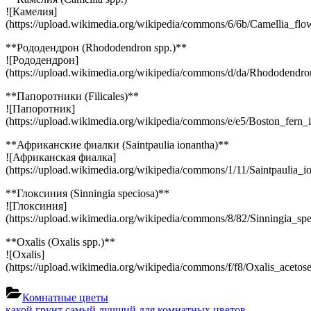
![Камелия]
(https://upload.wikimedia.org/wikipedia/commons/6/6b/Camellia_flow
**Рододендрон (Rhododendron spp.)**
![Рододендрон]
(https://upload.wikimedia.org/wikipedia/commons/d/da/Rhododendro
**Папоротники (Filicales)**
![Папоротник]
(https://upload.wikimedia.org/wikipedia/commons/e/e5/Boston_fern_i
**Африканские фиалки (Saintpaulia ionantha)**
![Африканская фиалка]
(https://upload.wikimedia.org/wikipedia/commons/1/11/Saintpaulia_io
**Глоксиния (Sinningia speciosa)**
![Глоксиния]
(https://upload.wikimedia.org/wikipedia/commons/8/82/Sinningia_spe
**Oxalis (Oxalis spp.)**
![Oxalis]
(https://upload.wikimedia.org/wikipedia/commons/f/f8/Oxalis_acetose
Комнатные цветы
Previous
какой грунт самый лучший для комнатных цветов