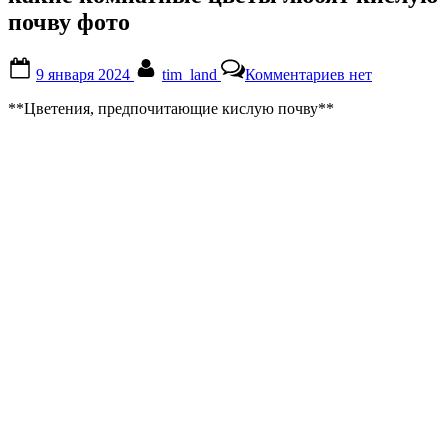
почву фото
Posted
By
к
9 января 2024
tim_land
Комментариев
нет
on
записи
какие
**Цветения, предпочитающие кислую почву**
комнатные
цветы
любят
кислую
почву
фото