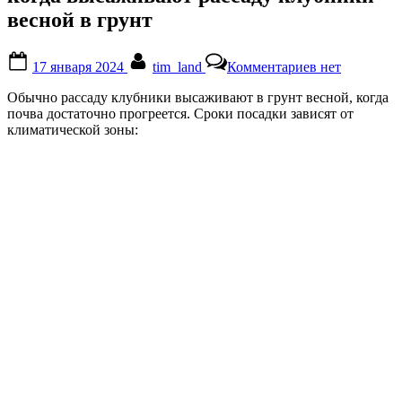
весной в грунт
Posted
By
к
17 января 2024
tim_land
Комментариев
нет
on
записи
когда
Обычно рассаду клубники высаживают в грунт весной, когда
высаживают
почва достаточно прогреется. Сроки посадки зависят от
рассаду
климатической зоны:
клубники
весной
в
грунт