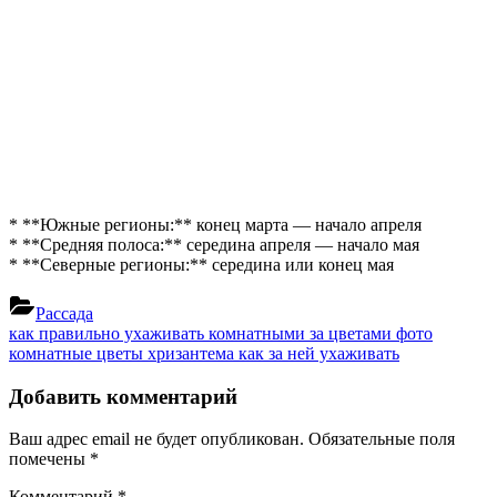
* **Южные регионы:** конец марта — начало апреля
* **Средняя полоса:** середина апреля — начало мая
* **Северные регионы:** середина или конец мая
Рассада
Навигация
Previous
как правильно ухаживать комнатными за цветами фото
Post:
Next
комнатные цветы хризантема как за ней ухаживать
по
Post:
записям
Добавить комментарий
Ваш адрес email не будет опубликован.
Обязательные поля
помечены
*
Комментарий
*