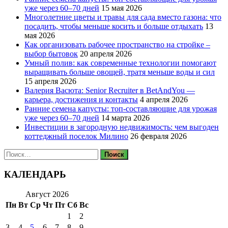
уже через 60–70 дней
15 мая 2026
Многолетние цветы и травы для сада вместо газона: что
посадить, чтобы меньше косить и больше отдыхать
13
мая 2026
Как организовать рабочее пространство на стройке –
выбор бытовок
20 апреля 2026
Умный полив: как современные технологии помогают
выращивать больше овощей, тратя меньше воды и сил
15 апреля 2026
Валерия Васюта: Senior Recruiter в BetAndYou —
карьера, достижения и контакты
4 апреля 2026
Ранние семена капусты: топ‑составляющие для урожая
уже через 60–70 дней
14 марта 2026
Инвестиции в загородную недвижимость: чем выгоден
коттеджный поселок Милино
26 февраля 2026
Найти:
КАЛЕНДАРЬ
Август 2026
Пн
Вт
Ср
Чт
Пт
Сб
Вс
1
2
3
4
5
6
7
8
9