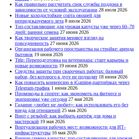
Как правильно рассчитать срок службы поддона в
зависимости от условий эксплуатации
28 июля 2026
Новые холодостойкие сорта овощей для
непредсказуемого лета
8 июля 2026
Топ-составляющие для урожая капусты уже через 60–70
дней: ранние семена
27 июня 2026
Как творческие занятия меняют взгляд на
повседневность
27 июня 2026
Организация рабочего пространства на стройке: аренда
бытовок
19 июня 2026
Title: Переподготовка на ветеринара: старт карьеры и
новые возможности
19 июня 2026
Средства защиты при сварочных работах: базовый
набор, без которого к дуге не подходят
18 июня 2026
Как повысить конверсию в iGaming-партнёрках через
Telegram-трафик
1 июня 2026
Промокоды в спорте: как экономить на фитнесе и
экипировке уже сегодня
27 мая 2026
Гадание «любит не любит»: как использовать его без
вреда для отношений
25 мая 2026
Винт с резьбой: как выбрать крепёж для дома и
мастерской
19 мая 2026
Виртуализация рабочих мест: возможности для ИТ-
инфраструктуры
16 мая 2026
Ранние семена капусты: топ‑составляющие для урожая