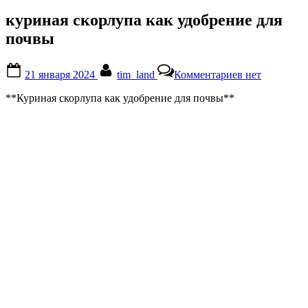
куриная скорлупа как удобрение для
почвы
Posted
By
к
21 января 2024
tim_land
Комментариев
нет
on
записи
куриная
**Куриная скорлупа как удобрение для почвы**
скорлупа
как
удобрение
для
почвы