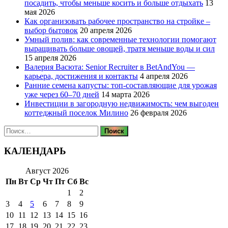
посадить, чтобы меньше косить и больше отдыхать
13
мая 2026
Как организовать рабочее пространство на стройке –
выбор бытовок
20 апреля 2026
Умный полив: как современные технологии помогают
выращивать больше овощей, тратя меньше воды и сил
15 апреля 2026
Валерия Васюта: Senior Recruiter в BetAndYou —
карьера, достижения и контакты
4 апреля 2026
Ранние семена капусты: топ‑составляющие для урожая
уже через 60–70 дней
14 марта 2026
Инвестиции в загородную недвижимость: чем выгоден
коттеджный поселок Милино
26 февраля 2026
Найти:
КАЛЕНДАРЬ
Август 2026
Пн
Вт
Ср
Чт
Пт
Сб
Вс
1
2
3
4
5
6
7
8
9
10
11
12
13
14
15
16
17
18
19
20
21
22
23