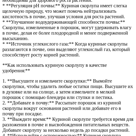
необходимы для здорового роста растений.
* **Регуляция pH почвы:** Куриная скорлупа имеет слегка
щелочную природу, что может помочь нейтрализовать
кислотность в почве, улучшая условия для роста растений.
* **Улучшение водоудерживающей способности почвы:**
Скорлупы, измельченные в порошок, могут удерживать влагу
в почве, делая ее более плодородной и менее подверженной
высыханию.
* **Источник углекислого газа:** Когда куриные скорлупы
разлагаются в почве, они выделяют углекислый газ, который
способствует росту корней растений.
**Как использовать куриную скорлупу в качестве
удобрения:**
1. **Высушите и измельчите скорлупки:** Вымойте
скорлупки, чтобы удалить любые остатки пищи. Высушите их
в духовке или на солнце, а затем измельчите в мелкий
порошок с помощью блендера или ступки и пестика.
2. **Добавьте в почву:** Рассыпьте порошок из куриной
скорлупы вокруг основания растений или добавьте его в
почву при посадке.
3. **Выждите время:** Куриной скорлупе требуется время для
разложения в почве и высвобождения питательных веществ.
Добавьте скорлупу за несколько недель до посадки растений.
4. **Используйте с осторожностью:** Куриная скорлупа