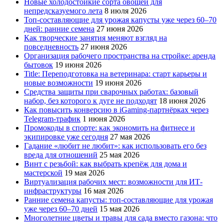
Новые холодостойкие сорта овощей для
непредсказуемого лета
8 июля 2026
Топ-составляющие для урожая капусты уже через 60–70
дней: ранние семена
27 июня 2026
Как творческие занятия меняют взгляд на
повседневность
27 июня 2026
Организация рабочего пространства на стройке: аренда
бытовок
19 июня 2026
Title: Переподготовка на ветеринара: старт карьеры и
новые возможности
19 июня 2026
Средства защиты при сварочных работах: базовый
набор, без которого к дуге не подходят
18 июня 2026
Как повысить конверсию в iGaming-партнёрках через
Telegram-трафик
1 июня 2026
Промокоды в спорте: как экономить на фитнесе и
экипировке уже сегодня
27 мая 2026
Гадание «любит не любит»: как использовать его без
вреда для отношений
25 мая 2026
Винт с резьбой: как выбрать крепёж для дома и
мастерской
19 мая 2026
Виртуализация рабочих мест: возможности для ИТ-
инфраструктуры
16 мая 2026
Ранние семена капусты: топ‑составляющие для урожая
уже через 60–70 дней
15 мая 2026
Многолетние цветы и травы для сада вместо газона: что