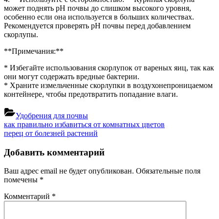
может поднять pH почвы до слишком высокого уровня,
особенно если она используется в больших количествах.
Рекомендуется проверять pH почвы перед добавлением
скорлупы.
**Примечания:**
* Избегайте использования скорлупок от вареных яиц, так как
они могут содержать вредные бактерии.
* Храните измельченные скорлупки в воздухонепроницаемом
контейнере, чтобы предотвратить попадание влаги.
Удобрения для почвы
Навигация
Previous
как правильно избавиться от комнатных цветов
Post:
Next
перец от болезней растений
по
Post:
записям
Добавить комментарий
Ваш адрес email не будет опубликован.
Обязательные поля
помечены
*
Комментарий
*