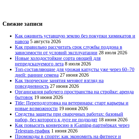
Свежие записи
Как оживить уставшую землю без покупки химикатов и
навоза
5 августа 2026
Как правильно рассчитать срок службы поддона в
зависимости от условий эксплуатации
28 июля 2026
Новые холодостойкие сорта овощей для
непредсказуемого лета
8 июля 2026
Топ-составляющие для урожая капусты уже через 60–70
дней: ранние семена
27 июня 2026
Как творческие занятия меняют взгляд на
повседневность
27 июня 2026
Организация рабочего пространства на стройке: аренда
бытовок
19 июня 2026
Title: Переподготовка на ветеринара: старт карьеры и
новые возможности
19 июня 2026
Средства защиты при сварочных работах: базовый
набор, без которого к дуге не подходят
18 июня 2026
Как повысить конверсию в iGaming-партнёрках через
Telegram-трафик
1 июня 2026
Промокоды в спорте: как экономить на фитнесе и