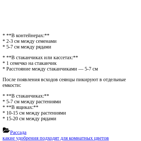
* **В контейнерах:**
* 2-3 см между семенами
* 5-7 см между рядами
* **В стаканчиках или кассетах:**
* 1 семечко на стаканчик
* Расстояние между стаканчиками — 5-7 см
После появления всходов сеянцы пикируют в отдельные
емкости:
* **В стаканчиках:**
* 5-7 см между растениями
* **В ящиках:**
* 10-15 см между растениями
* 15-20 см между рядами
Рассада
Навигация
Previous
какие удобрения подходят для комнатных цветов