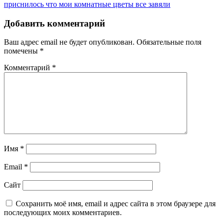
Post:
Next
приснилось что мои комнатные цветы все завяли
по
Post:
записям
Добавить комментарий
Ваш адрес email не будет опубликован.
Обязательные поля
помечены
*
Комментарий
*
Имя
*
Email
*
Сайт
Сохранить моё имя, email и адрес сайта в этом браузере для
последующих моих комментариев.