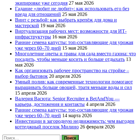
экипировке уже сегодня
27 мая 2026
Гадание «любит не любит»: как использовать его без
вреда для отношений
25 мая 2026
Винт с резьбой: как выбрать крепёж для дома и
мастерской
19 мая 2026
Виртуализация рабочих мест: возможности для ИТ-
инфраструктуры
16 мая 2026
Ранние семена капусты: топ‑составляющие для урожая
уже через 60–70 дней
15 мая 2026
Многолетние цветы и травы для сада вместо газона: что
посадить, чтобы меньше косить и больше отдыхать
13
мая 2026
Как организовать рабочее пространство на стройке –
выбор бытовок
20 апреля 2026
Умный полив: как современные технологии помогают
выращивать больше овощей, тратя меньше воды и сил
15 апреля 2026
Валерия Васюта: Senior Recruiter в BetAndYou —
карьера, достижения и контакты
4 апреля 2026
Ранние семена капусты: топ‑составляющие для урожая
уже через 60–70 дней
14 марта 2026
Инвестиции в загородную недвижимость: чем выгоден
коттеджный поселок Милино
26 февраля 2026
Найти: