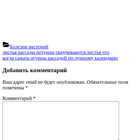
Болезни растений
Навигация
Previous
листья рассады петунии скручиваются листья что
Post:
Next
когда сажать огурцы рассадой по лунному календарю
по
Post:
записям
Добавить комментарий
Ваш адрес email не будет опубликован.
Обязательные поля
помечены
*
Комментарий
*