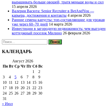
выращивать больше овощей, тратя меньше воды и сил
15 апреля 2026
Валерия Васюта: Senior Recruiter в BetAndYou —
карьера, достижения и контакты
4 апреля 2026
Ранние семена капусты: топ‑составляющие для урожая
уже через 60–70 дней
14 марта 2026
Инвестиции в загородную недвижимость: чем выгоден
коттеджный поселок Милино
26 февраля 2026
Найти:
КАЛЕНДАРЬ
Август 2026
Пн
Вт
Ср
Чт
Пт
Сб
Вс
1
2
3
4
5
6
7
8
9
10
11
12
13
14
15
16
17
18
19
20
21
22
23
24
25
26
27
28
29
30
31
« Июл