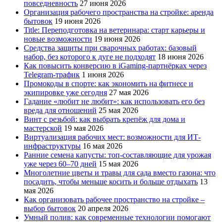
повседневность
27 июня 2026
Организация рабочего пространства на стройке: аренда
бытовок
19 июня 2026
Title: Переподготовка на ветеринара: старт карьеры и
новые возможности
19 июня 2026
Средства защиты при сварочных работах: базовый
набор, без которого к дуге не подходят
18 июня 2026
Как повысить конверсию в iGaming-партнёрках через
Telegram-трафик
1 июня 2026
Промокоды в спорте: как экономить на фитнесе и
экипировке уже сегодня
27 мая 2026
Гадание «любит не любит»: как использовать его без
вреда для отношений
25 мая 2026
Винт с резьбой: как выбрать крепёж для дома и
мастерской
19 мая 2026
Виртуализация рабочих мест: возможности для ИТ-
инфраструктуры
16 мая 2026
Ранние семена капусты: топ‑составляющие для урожая
уже через 60–70 дней
15 мая 2026
Многолетние цветы и травы для сада вместо газона: что
посадить, чтобы меньше косить и больше отдыхать
13
мая 2026
Как организовать рабочее пространство на стройке –
выбор бытовок
20 апреля 2026
Умный полив: как современные технологии помогают