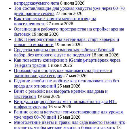
непредсказуемого лета
8 июля 2026
Топ-составляющие для урожая капусты уже через 60–70
дней: ранние семена
27 июня 2026
Как творческие занятия меняют взгляд на
повседневность
27 июня 2026
Организация рабочего пространства на стройке: аренда
бытовок
19 июня 2026
Title: Переподготовка на ветеринара: старт карьеры и
новые возможности
19 июня 2026
Средства защиты при сварочных работах: базовый
набор, без которого к дуге не подходят
18 июня 2026
Как повысить конверсию в iGaming-партнёрках через
Telegram-трафик
1 июня 2026
Промокоды в спорте: как экономить на фитнесе и
экипировке уже сегодня
27 мая 2026
Гадание «любит не любит»: как использовать его без
вреда для отношений
25 мая 2026
Винт с резьбой: как выбрать крепёж для дома и
мастерской
19 мая 2026
Виртуализация рабочих мест: возможности для ИТ-
инфраструктуры
16 мая 2026
Ранние семена капусты: топ‑составляющие для урожая
уже через 60–70 дней
15 мая 2026
Многолетние цветы и травы для сада вместо газона: что
посадить, чтобы меньше косить и больше отдыхать
13