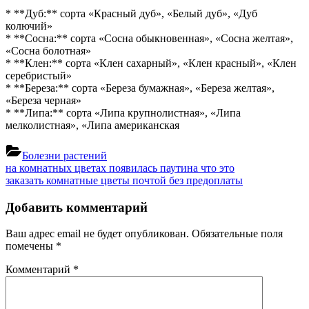
* **Дуб:** сорта «Красный дуб», «Белый дуб», «Дуб
колючий»
* **Сосна:** сорта «Сосна обыкновенная», «Сосна желтая»,
«Сосна болотная»
* **Клен:** сорта «Клен сахарный», «Клен красный», «Клен
серебристый»
* **Береза:** сорта «Береза бумажная», «Береза желтая»,
«Береза черная»
* **Липа:** сорта «Липа крупнолистная», «Липа
мелколистная», «Липа американская
Болезни растений
Навигация
Previous
на комнатных цветах появилась паутина что это
Post:
Next
заказать комнатные цветы почтой без предоплаты
по
Post:
записям
Добавить комментарий
Ваш адрес email не будет опубликован.
Обязательные поля
помечены
*
Комментарий
*