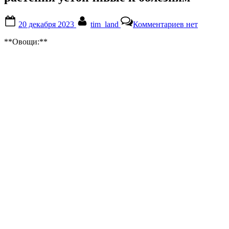
Posted
By
к
20 декабря 2023
tim_land
Комментариев
нет
on
записи
растения
**Овощи:**
устойчивые
к
болезням