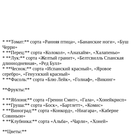
* **Томат:** сорта «Ранняя птица», «Бананские ноги», «Буш
Черри»
* **Перец:** сорта «Колокол», «Анахайм», «Халапеньо»
* **Лук:** сорта «Желтый гранит», «Белтсвилль Спанская
длиннодневная», «Ред Булл»
* **Чеснок:** сорта «Испанский красный», «Яровое
серебро», «Генуэзский красный»
* **Фасоль:** сорта «Блю Лейк», «Голиаф», «Викинг»
**Фрукты:**
* **Яблоня:** сорта «Гренни Смит», «Гала», «Хонейкрисп»
* **Груша:** сорта «Боск», «Бартлетт», «Комис»
* **Виноград:** сорта «Конкорд», «Ниагара», «Каберне
Совиньон»
* **Клубника:** сорта «Альба», «Чарли», «Хоней»
**Цветы:**