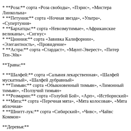
* **Роза:** сорта «Роза свободы», «Пэрис», «Мистера
Линкольна»
* **Петуния:** сорта «Ночная звезда», «Ультра»,
«Супертуния»
* **Бархатцы:** сорта «Невозмутимые», «Африканские
великаны», «Сигнус»
* **Цинния:** сорта «Завивка Калифорнии»,
«Элегантность», «Провидение»
* **Астра:** сорта «Стардаст», «Маунт-Эверест», «Питер
Тен-Эйк»
**Травы:**
* **Шалфей:** сорта «Сальвия лекарственная», «Шалфей
мускатный», «Шалфей дубравный»
* **Тимьян:** сорта «Обыкновенный тимьян», «Лимонный
тимьян», «Ползучий тимьян»
* **Розмарин:** сорта «Голубой Бой», «Арп», «Истборнский»
* **Мята:** сорта «Перечная мята», «Мята колосовая», «Мята
яблочная»
* **Шнитт-лук:** сорта «Сибирский», «Чивс», «Чайвс
Коммон»
**Деревья:**