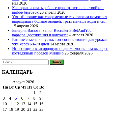
мая 2026
Как организовать рабочее пространство на стройке –
выбор бытовок
20 апреля 2026
Умный полив: как современные технологии помогают
выращивать больше овощей, тратя меньше воды и сил
15 апреля 2026
Валерия Васюта: Senior Recruiter в BetAndYou —
карьера, достижения и контакты
4 апреля 2026
Ранние семена капусты: топ‑составляющие для урожая
уже через 60–70 дней
14 марта 2026
Инвестиции в загородную недвижимость: чем выгоден
коттеджный поселок Милино
26 февраля 2026
Найти:
КАЛЕНДАРЬ
Август 2026
Пн
Вт
Ср
Чт
Пт
Сб
Вс
1
2
3
4
5
6
7
8
9
10
11
12
13
14
15
16
17
18
19
20
21
22
23