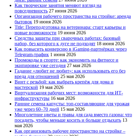
Как творческие занятия меняют взгляд на
повседневность
27 июня 2026
Организация рабочего пространства на стройке: аренда
бытовок
19 июня 2026
Title: Переподготовка на ветеринара: старт карьеры и
новые возможности
19 июня 2026
Средства защиты при сварочных работах: базовый
набор, без которого к дуге не подходят
18 июня 2026
Как повысить конверсию в iGaming-партнёрках через
Telegram-трафик
1 июня 2026
Промокоды в спорте: как экономить на фитнесе и
экипировке уже сегодня
27 мая 2026
Гадание «любит не любит»: как использовать его без
вреда для отношений
25 мая 2026
Винт с резьбой: как выбрать крепёж для дома и
мастерской
19 мая 2026
Виртуализация рабочих мест: возможности для ИТ-
инфраструктуры
16 мая 2026
Ранние семена капусты: топ‑составляющие для урожая
уже через 60–70 дней
15 мая 2026
Многолетние цветы и травы для сада вместо газона: что
посадить, чтобы меньше косить и больше отдыхать
13
мая 2026
Как организовать рабочее пространство на стройке –