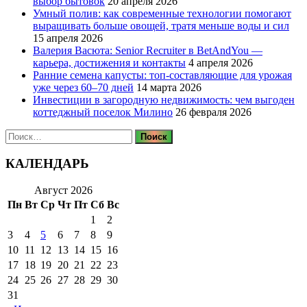
выбор бытовок
20 апреля 2026
Умный полив: как современные технологии помогают
выращивать больше овощей, тратя меньше воды и сил
15 апреля 2026
Валерия Васюта: Senior Recruiter в BetAndYou —
карьера, достижения и контакты
4 апреля 2026
Ранние семена капусты: топ‑составляющие для урожая
уже через 60–70 дней
14 марта 2026
Инвестиции в загородную недвижимость: чем выгоден
коттеджный поселок Милино
26 февраля 2026
Найти:
КАЛЕНДАРЬ
Август 2026
Пн
Вт
Ср
Чт
Пт
Сб
Вс
1
2
3
4
5
6
7
8
9
10
11
12
13
14
15
16
17
18
19
20
21
22
23
24
25
26
27
28
29
30
31