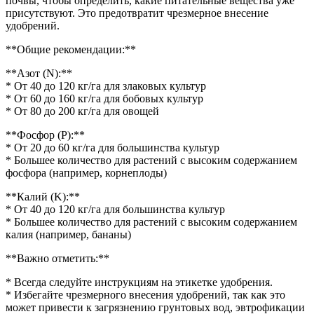
почвы, чтобы определить, какие питательные вещества уже
присутствуют. Это предотвратит чрезмерное внесение
удобрений.
**Общие рекомендации:**
**Азот (N):**
* От 40 до 120 кг/га для злаковых культур
* От 60 до 160 кг/га для бобовых культур
* От 80 до 200 кг/га для овощей
**Фосфор (P):**
* От 20 до 60 кг/га для большинства культур
* Большее количество для растений с высоким содержанием
фосфора (например, корнеплоды)
**Калий (K):**
* От 40 до 120 кг/га для большинства культур
* Большее количество для растений с высоким содержанием
калия (например, бананы)
**Важно отметить:**
* Всегда следуйте инструкциям на этикетке удобрения.
* Избегайте чрезмерного внесения удобрений, так как это
может привести к загрязнению грунтовых вод, эвтрофикации