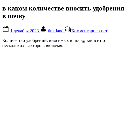
в каком количестве вносить удобрения
в почву
Posted
By
к
1 декабря 2023
tim_land
Комментариев
нет
on
записи
в
Количество удобрений, вносимых в почву, зависит от
каком
нескольких факторов, включая:
количестве
вносить
удобрения
в
почву