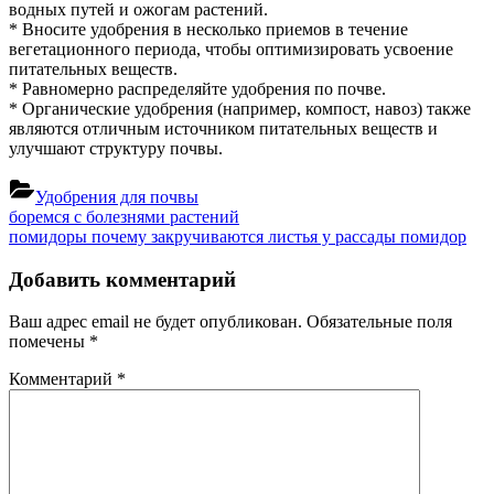
водных путей и ожогам растений.
* Вносите удобрения в несколько приемов в течение
вегетационного периода, чтобы оптимизировать усвоение
питательных веществ.
* Равномерно распределяйте удобрения по почве.
* Органические удобрения (например, компост, навоз) также
являются отличным источником питательных веществ и
улучшают структуру почвы.
Удобрения для почвы
Навигация
Previous
боремся с болезнями растений
Post:
Next
помидоры почему закручиваются листья у рассады помидор
по
Post:
записям
Добавить комментарий
Ваш адрес email не будет опубликован.
Обязательные поля
помечены
*
Комментарий
*