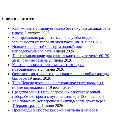
Свежие записи
Как оживить уставшую землю без покупки химикатов и
навоза
5 августа 2026
Как правильно рассчитать срок службы поддона в
зависимости от условий эксплуатации
28 июля 2026
Новые холодостойкие сорта овощей для
непредсказуемого лета
8 июля 2026
Топ-составляющие для урожая капусты уже через 60–70
дней: ранние семена
27 июня 2026
Как творческие занятия меняют взгляд на
повседневность
27 июня 2026
Организация рабочего пространства на стройке: аренда
бытовок
19 июня 2026
Title: Переподготовка на ветеринара: старт карьеры и
новые возможности
19 июня 2026
Средства защиты при сварочных работах: базовый
набор, без которого к дуге не подходят
18 июня 2026
Как повысить конверсию в iGaming-партнёрках через
Telegram-трафик
1 июня 2026
Промокоды в спорте: как экономить на фитнесе и