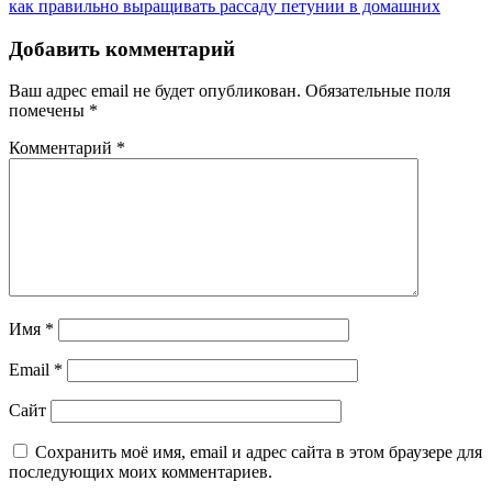
Post:
Next
как правильно выращивать рассаду петунии в домашних
по
Post:
записям
Добавить комментарий
Ваш адрес email не будет опубликован.
Обязательные поля
помечены
*
Комментарий
*
Имя
*
Email
*
Сайт
Сохранить моё имя, email и адрес сайта в этом браузере для
последующих моих комментариев.