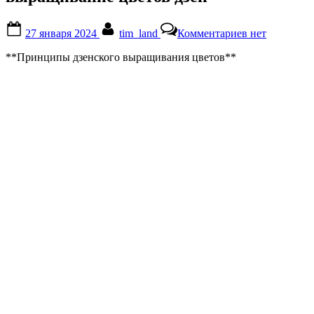
Posted
By
к
27 января 2024
tim_land
Комментариев
нет
on
записи
выращивание
**Принципы дзенского выращивания цветов**
цветов
дзен