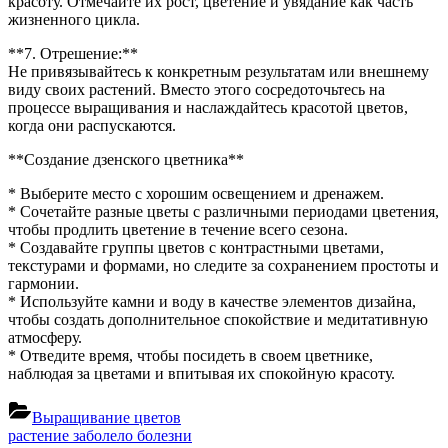
красоту. Отмечайте их рост, цветение и увядание как часть
жизненного цикла.
**7. Отрешение:**
Не привязывайтесь к конкретным результатам или внешнему
виду своих растений. Вместо этого сосредоточьтесь на
процессе выращивания и наслаждайтесь красотой цветов,
когда они распускаются.
**Создание дзенского цветника**
* Выберите место с хорошим освещением и дренажем.
* Сочетайте разные цветы с различными периодами цветения,
чтобы продлить цветение в течение всего сезона.
* Создавайте группы цветов с контрастными цветами,
текстурами и формами, но следите за сохранением простоты и
гармонии.
* Используйте камни и воду в качестве элементов дизайна,
чтобы создать дополнительное спокойствие и медитативную
атмосферу.
* Отведите время, чтобы посидеть в своем цветнике,
наблюдая за цветами и впитывая их спокойную красоту.
Выращивание цветов
Навигация
Previous
растение заболело болезни