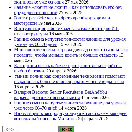
экипировке уже сегодня
27 мая 2026
Гадание «любит не любит»: как использовать его без
вреда для отношений
25 мая 2026
Винт с резьбой: как выбрать крепёж для дома и
мастерской
19 мая 2026
Виртуализация рабочих мест: возможности для ИТ-
инфраструктуры
16 мая 2026
Ранние семена капусты: топ‑составляющие для урожая
уже через 60–70 дней
15 мая 2026
Многолетние цветы и травы для сада вместо газона: что
посадить, чтобы меньше косить и больше отдыхать
13
мая 2026
Как организовать рабочее пространство на стройке –
выбор бытовок
20 апреля 2026
Умный полив: как современные технологии помогают
выращивать больше овощей, тратя меньше воды и сил
15 апреля 2026
Валерия Васюта: Senior Recruiter в BetAndYou —
карьера, достижения и контакты
4 апреля 2026
Ранние семена капусты: топ‑составляющие для урожая
уже через 60–70 дней
14 марта 2026
Инвестиции в загородную недвижимость: чем выгоден
коттеджный поселок Милино
26 февраля 2026
Найти: