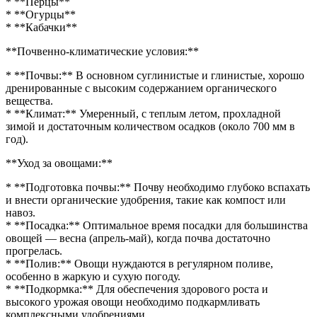
* **Перцы**
* **Огурцы**
* **Кабачки**
**Почвенно-климатические условия:**
* **Почвы:** В основном суглинистые и глинистые, хорошо
дренированные с высоким содержанием органического
вещества.
* **Климат:** Умеренный, с теплым летом, прохладной
зимой и достаточным количеством осадков (около 700 мм в
год).
**Уход за овощами:**
* **Подготовка почвы:** Почву необходимо глубоко вспахать
и внести органические удобрения, такие как компост или
навоз.
* **Посадка:** Оптимальное время посадки для большинства
овощей — весна (апрель-май), когда почва достаточно
прогрелась.
* **Полив:** Овощи нуждаются в регулярном поливе,
особенно в жаркую и сухую погоду.
* **Подкормка:** Для обеспечения здорового роста и
высокого урожая овощи необходимо подкармливать
комплексными удобрениями.