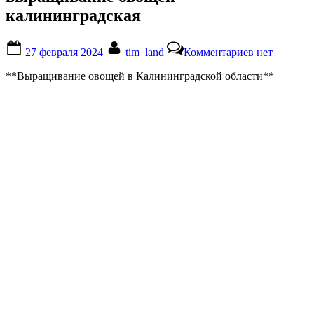
калининградская
Posted
By
к
27 февраля 2024
tim_land
Комментариев
нет
on
записи
выращивани
**Выращивание овощей в Калининградской области**
овощей
калининград