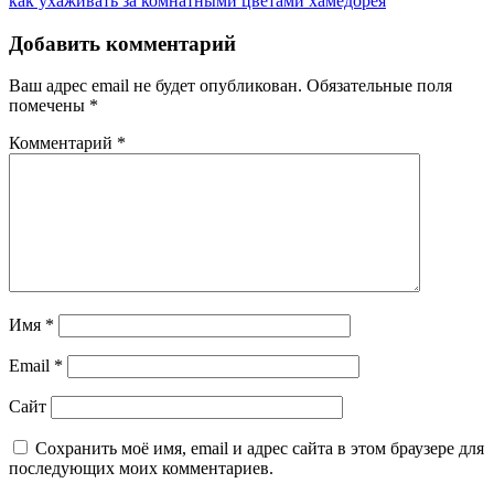
как ухаживать за комнатными цветами хамедорея
по
Post:
записям
Добавить комментарий
Ваш адрес email не будет опубликован.
Обязательные поля
помечены
*
Комментарий
*
Имя
*
Email
*
Сайт
Сохранить моё имя, email и адрес сайта в этом браузере для
последующих моих комментариев.