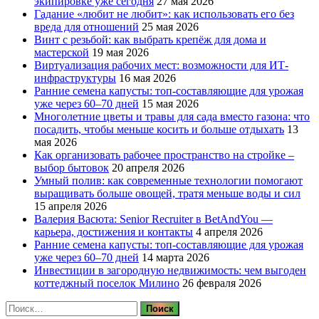
экипировке уже сегодня
27 мая 2026
Гадание «любит не любит»: как использовать его без
вреда для отношений
25 мая 2026
Винт с резьбой: как выбрать крепёж для дома и
мастерской
19 мая 2026
Виртуализация рабочих мест: возможности для ИТ-
инфраструктуры
16 мая 2026
Ранние семена капусты: топ‑составляющие для урожая
уже через 60–70 дней
15 мая 2026
Многолетние цветы и травы для сада вместо газона: что
посадить, чтобы меньше косить и больше отдыхать
13
мая 2026
Как организовать рабочее пространство на стройке –
выбор бытовок
20 апреля 2026
Умный полив: как современные технологии помогают
выращивать больше овощей, тратя меньше воды и сил
15 апреля 2026
Валерия Васюта: Senior Recruiter в BetAndYou —
карьера, достижения и контакты
4 апреля 2026
Ранние семена капусты: топ‑составляющие для урожая
уже через 60–70 дней
14 марта 2026
Инвестиции в загородную недвижимость: чем выгоден
коттеджный поселок Милино
26 февраля 2026
Найти: