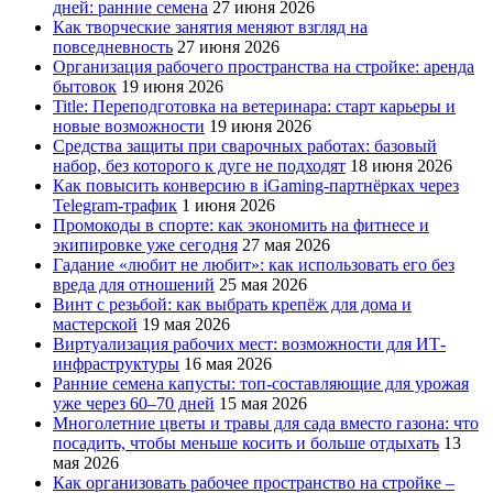
дней: ранние семена
27 июня 2026
Как творческие занятия меняют взгляд на
повседневность
27 июня 2026
Организация рабочего пространства на стройке: аренда
бытовок
19 июня 2026
Title: Переподготовка на ветеринара: старт карьеры и
новые возможности
19 июня 2026
Средства защиты при сварочных работах: базовый
набор, без которого к дуге не подходят
18 июня 2026
Как повысить конверсию в iGaming-партнёрках через
Telegram-трафик
1 июня 2026
Промокоды в спорте: как экономить на фитнесе и
экипировке уже сегодня
27 мая 2026
Гадание «любит не любит»: как использовать его без
вреда для отношений
25 мая 2026
Винт с резьбой: как выбрать крепёж для дома и
мастерской
19 мая 2026
Виртуализация рабочих мест: возможности для ИТ-
инфраструктуры
16 мая 2026
Ранние семена капусты: топ‑составляющие для урожая
уже через 60–70 дней
15 мая 2026
Многолетние цветы и травы для сада вместо газона: что
посадить, чтобы меньше косить и больше отдыхать
13
мая 2026
Как организовать рабочее пространство на стройке –