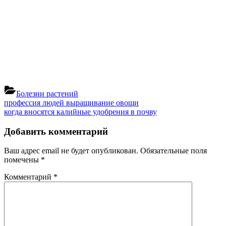
Болезни растений
Навигация
Previous
профессия людей выращивание овощи
Post:
Next
когда вносятся калийные удобрения в почву
по
Post:
записям
Добавить комментарий
Ваш адрес email не будет опубликован.
Обязательные поля
помечены
*
Комментарий
*