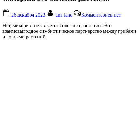
Posted
By
к
26 декабря 2023
tim_land
Комментариев
нет
on
записи
микориза
Нет, микориза не является болезнью растений. Это
это
взаимовыгодное симбиотическое партнерство между грибами
болезнь
и корнями растений.
растений