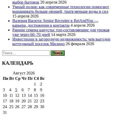
выбор бытовок
20 апреля 2026
Умный полив: как современные технологии помогают
выращивать больше овощей, тратя меньше воды и сил
15 апреля 2026
Валерия Васюта: Senior Recruiter в BetAndYou —
карьера, достижения и контакты
4 апреля 2026
Ранние семена капусты: топ‑составляющие для урожая
уже через 60–70 дней
14 марта 2026
Инвестиции в загородную недвижимость: чем выгоден
коттеджный поселок Милино
26 февраля 2026
Найти:
КАЛЕНДАРЬ
Август 2026
Пн
Вт
Ср
Чт
Пт
Сб
Вс
1
2
3
4
5
6
7
8
9
10
11
12
13
14
15
16
17
18
19
20
21
22
23
24
25
26
27
28
29
30
31